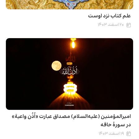
علم کتاب نزد اوست
۲۰ اسفند ۱۴۰۳
امیرالمؤمنین (علیه‌السلام) مصداق عبارت «اُذُن واعية»
در سورۀ حاقه
۱۹ اسفند ۱۴۰۳