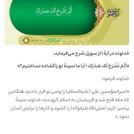
خداوند در آیۀ ۱ از سورل شرح می‌فرماید:
«أَلَمْ نَشْرَحْ لَک صَدْرَک ؛ آیا ما سینۀ تو را گشاده نساختیم؟»
خداوند فرمود:
«امیرالمؤمنین علی (علیه‌السلام) را وصی تو قرار دادیم، هنگامی‌
که مکه فتح شد و قریشیان به اسلام گرویدند، خداوند سینۀ
پیامبر اکرم (صلی‌الله‌علیه‌وآله) را گشود و کارها را برایش آسان
نمود.»