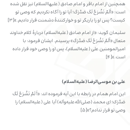
همچنین از امام باقر و امام صادق (علیهاالسلام) نیز نقل شده
است: «أَلَمْ نَشْرَحْ لَکَ صَدْرَکَ؛ آیا تو را آگاه نکردیم که وصی تو
کیست؟ پس او را یاریگر تو و خوارکنندۀ دشمنت قرار دادیم.»[۳]
سلیمان گوید: «از امام صادق (علیه‌السلام) دربارۀ کلام خداوند
متعال «أَلَمْ نَشْرَحْ لَکَ صَدْرَکَ» پرسیدم. ایشان فرمود: با
امیرالمومنین علی (علیه‌السلام)، پس او را وصی خود قرار داده
است.»[۴]
علی ‌بن ‌موسی‌الرضا (علیه‌السلام)
این امام همام در رابطه با این آیه فرموده اند: «أَ لَمْ نَشْرَحْ لَکَ
صَدْرَک؛ ای محمد (صلی‌الله‌علیه‌و‌آله) آیا علی (علیه‌السلام) را
وصی تو قرار ندادم؟»[۵]