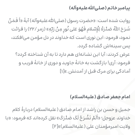
پیامبر خاتم (صلی‌الله‌علیه‌و‌آله)
روایت شده است: «حضرت رسول (صلی‌الله‌علیه‌و‌آله) آیۀ «أَ فَمَنْ
شَرَحَ اللهُ صَدْرَهُ لِلْإِسْلامِ فَهُوَ عَلی نُورٍ مِنْ رَبِّهِ» (زمر/۲۲) را قرائت
نمود، فرمود: این نوری است که خداوند در دل مؤمن می‌افکند،
پس سینه‌اش گشاده گردد.
عرض کردند: آیا این نشانه‌ای هم دارد تا به آن شناخته گردد؟
فرمود: آری! بازگشت به خانۀ جاوید و دوری از خانۀ فریب و
آمادگی برای مرگ قبل از آمدنش.»[۱]
امام جعفر صادق (علیه‌السلام)
جمیل و حسن ‌بن ‌راشد از امام صادق (علیه‌السلام) دربارۀ کلام
خداوند عزوجل؛ «أَلَمْ نَشْرَحْ لَکَ صَدْرَکَ» نقل کرده‌اند که فرمود: «با
ولایت امیرمؤمنان علی (علیه‌السلام)»[۲]