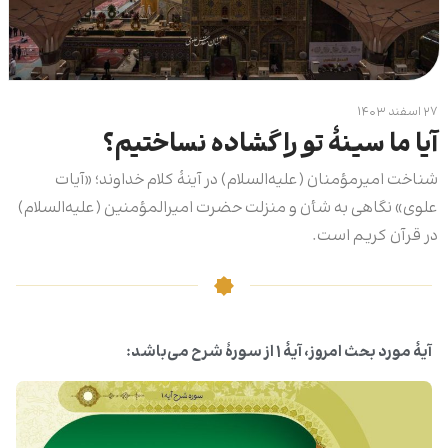
۲۷ اسفند ۱۴۰۳
آیا ما سینۀ تو را گشاده نساختیم؟
شناخت امیرمؤمنان (علیه‌السلام) در آینۀ کلام خداوند؛ «آیات
علوی» نگاهی به شأن و منزلت حضرت امیرالمؤمنین (علیه‌السلام)
در قرآن کریم است.
آیۀ مورد بحث امروز، آیۀ ۱ از سورۀ شرح می‌باشد: