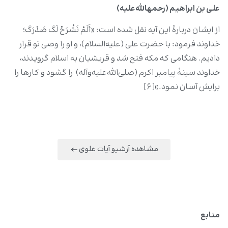
علی ‌بن ‌ابراهیم (رحمهالله‌علیه)
از ایشان دربارۀ این آیه نقل شده است: «أَلَمْ نَشْرَحْ لَکَ صَدْرَکَ؛
خداوند فرمود: با حضرت علی (علیه‌السلام)، و او را وصی تو قرار
دادیم. هنگامی ‌که مکه فتح شد و قریشیان به اسلام گرویدند،
خداوند سینۀ پیامبر اکرم (صلی‌الله‌علیه‌و‌آله) را گشود و کارها را
برایش آسان نمود.»[۶]
مشاهده آرشیو آیات علوی
منابع