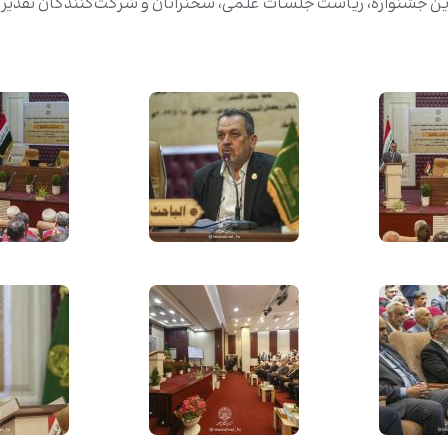
این جشنواره، ریاست جلسات علمی، سخنرانان و شرکت‌کنندگان تقدیر و