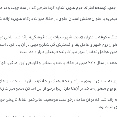
 اطراف حرم علوی اشاره کرد؛ طرحی که در سه جهت و به مساحت کلی ۶ هزار مترمربع درح
می» با عنوان «نقش آستان علوی در حفظ میراث بارگاه علوی» ارائه شد
اه کوفه با عنوان «نجف شهر میراث زنده فرهنگی» ارائه شد. ناجی در 
نوان روح شهر و عامل بقا و گسترش گردشگری دینی در آن یاد کرده ا
مین عوامل نجف را شهر میراث زنده فرهنگی قرار داده است.
ناجی با استناد به توصیه مرجعیت عالی‌قدر در خطبه نماز جمعه در سال ۲۰۱۰ مبنی بر حفظ ب
ی به معنای نابودی میراث زنده فرهنگی و جایگزینی آن با ساختمان‌ها
 و روح معنوی حاکم بر آن‌ها دارد؛ زیرا برخی از این اماکن منبع میراث ز
ارائه شد که در آن بنا به درخواست مرجعیت عالی‌قدر، نقاط تاریخی ح
ی شده بود.