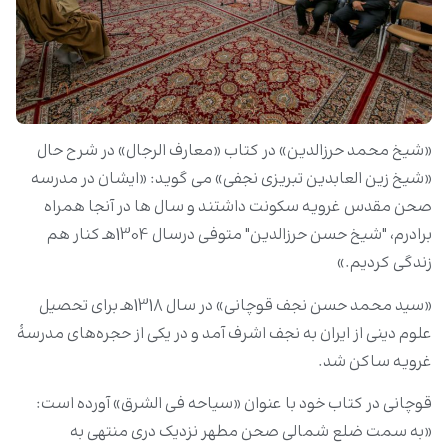
«شیخ محمد حرزالدین» در کتاب «معارف الرجال» در شرح حال
«شیخ زین العابدین تبریزی نجفی» می گوید: «ایشان در مدرسه
صحن مقدس غرویه سکونت داشتند و سال ها در آنجا همراه
برادرم، "شیخ حسن حرزالدین" متوفی درسال 1304هـ کنار هم
زندگی کردیم.»
«سید محمد حسن نجف قوچانی» در سال 1318هـ برای تحصیل
علوم دینی از ایران به نجف اشرف آمد و در یکی از حجره‌های مدرسۀ
غرویه ساکن شد.
قوچانی در کتاب خود با عنوان «سیاحه فی الشرق» آورده است:
«به سمت ضلع شمالی صحن مطهر نزدیک دری منتهی به