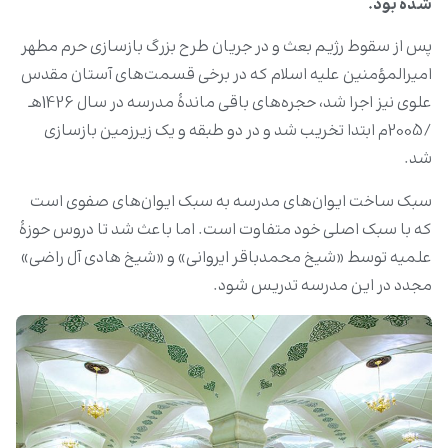
شده بود.
پس از سقوط رژیم بعث و در جریان طرح بزرگ بازسازی حرم مطهر
امیرالمؤمنین علیه اسلام که در برخی قسمت‌های آستان مقدس
علوی نیز اجرا شد، حجره‌های باقی ماندۀ مدرسه در سال 1426هـ
/2005م ابتدا تخریب شد و در دو طبقه و یک زیرزمین بازسازی
شد.
سبک ساخت ایوان‌های مدرسه به سبک ایوان‌های صفوی است
که با سبک اصلی خود متفاوت است. اما باعث شد تا دروس حوزۀ
علمیه توسط «شیخ محمدباقر ایروانی» و «شیخ‌ هادی آل راضی»
مجدد در این مدرسه تدریس شود.