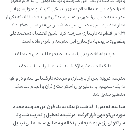
وجود قدمت تاریخی این مدرسه و نزدیک بودن آن به حرم مطهر
امیرالمؤمنین علیه‌السلام به آن رسیدگی نکردند و دیوارهای این
مدرسه به دلیل بی‌توجهی و عدم رسیدگی فروریخت. تا اینکه یکی از
تجار نجف به نام «محسن سید هاشم زینی» در سال ۱۳۵۹هـ /
۱۹۳۱م اقدام به بازسازی مدرسه کرد. شیخ الخطباء «محمدعلی
یعقوبی» تاریخچۀ بازسازی این مدرسه را شرح داده است:
حزت یاهاشم زینی رتبه ** لم یحزها ابدا من قد سلف
دارک الخلد غدً إذ أرَّخوا ** شدت للزوارِ داراً بالنجف
مدرسۀ غرویه پس از بازسازی و مرمت، بازگشایی شد و در واقع
به یک حسینیه یا محلی برای استراحت زائران و انجام مناسک
مذهبی تبدیل شد.
متأسفانه پس از گذشت نزدیک به یک قرن این مدرسه مجددا
مورد بی‌توجهی قرار گرفت، درنتیجه تعطیل و تخریب شد و تا
سرنگونی رژیم بعث به انبار نخاله و مصالح ساختمانی تبدیل