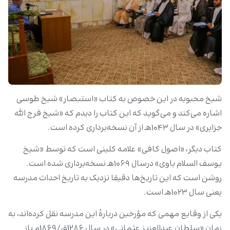
شیخ محبوبه در این خصوص به کتاب «استبصار» شیخ طوسی
اشاره می‌کند و می‌گوید که این کتاب را دیدم که «شیخ فرج الله
جزایری» در سال ۱۰۴۳هـ از آن نسخه‌برداری کرده است.
کتاب دیگر، «اصول کافی» علامه کلینی است که توسط «شیخ
یوسف السلام باوی» درسال ۱۰۶۹هـ نسخه‌برداری شده است.
روشن است که این تاریخ‌ها دقیقا نزدیک به تاریخ احداث مدرسه
یعنی سال ۱۰۲۳هـ است.
یکی از وقایع مهمی که مؤرخین دربارۀ این مدرسه نقل کرده‌اند، به
زمان «سلطان عبدالعزیز عثمانی» در سال 1286ق/1869م باز