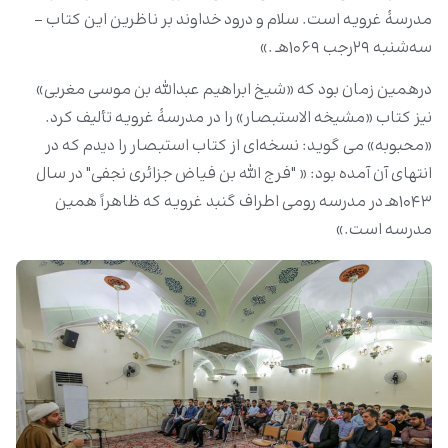
مدرسۀ غرویه است. سلام و درود خداوند بر ناظرین این کتاب -
سه‌شنبه ۲۹رجب ۱۰۶۹هـ .»
درهمین زمان بود که «شیخ ابراهیم عبدالله بن موسی مغربی»
نیز کتاب «مشیخه الاستبصار» را در مدرسۀ غرویه تألیف کرد.
«محبوبه» می گوید: نسخه‌ای از کتاب استبصار را دیدم که در
انتهای آن آمده بود: « "فرج الله بن فیاض جزائری نجفی" در سال
۱۰۴۳هـ در مدرسه رومی اطراف گنبد غرویه که ظاهراً همین
مدرسه است.»