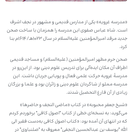
«مدرسه غرویه» یکی از مدارس قدیمی و مشهور در نجف اشرف
است. شاه عباس صفوی این مدرسه را همزمان با ساخت صحن
جدید مرقد امیرالمؤمنین علیه‌السلام در سال ۱۰۲۳هـ/۱۶۱۴م بنا
کرد.
صحن حرم مطهر امیرالمؤمنین (علیه‌السلام) و مساجد قدیمی
اطراف آن مکان ایده‌آلی برای تدریس علوم دینی بود. از این‌رو در
مدرسۀ غرویه حرکت علمی فعال و پویایی جریان داشت. این
مدرسه مملو از شاگردان علوم دینی و زائران بود و علما و بزرگان
زیادی از آن فارغ التحصیل شدند.
«شیخ جعفر محبوبه» در کتاب «ماضی النجف و حاضرها»
می‌گوید: به نسخه‌ای خطی از کتاب "اصول کافی" برخوردم کردم
که در انتهای آن آمده بود: «کتاب اصول کافی به‌دست فقیر الی
الله "یوسف بن عبدالحسین النجفی" معروف به "صلنباوی" در