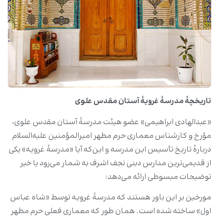
تاریخچۀ مدرسۀ غرویۀ آستان مقدس علوی
«عبدالهادی ابراهیمی» عضو هیئت مدرسۀ آستان مقدس علوی،
مؤرخ و کارشناس معماری حرم مطهر امیرالمؤمنین علیه‌السلام
دربارۀ تاریخ تأسیس این مدرسه و این‌که آیا «مدرسۀ غرویه» یکی
از قدیمی‌ترین مدارس دینی نجف اشرف به شمار می‌رود یا خیر
توضیحات مبسوطی ارائه می‌دهد:
مورخین بر این باور هستند که مدرسۀ غرویه توسط «شاه عباس
اول» ساخته شده است. همان طور که معماری فعلی حرم مطهر