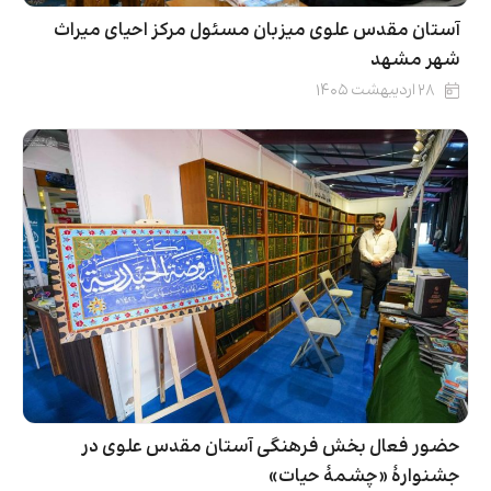
آستان مقدس علوی میزبان مسئول مرکز احیای میراث
شهر مشهد
۲۸ اردیبهشت ۱۴۰۵
حضور فعال بخش فرهنگی آستان مقدس علوی در
جشنوارۀ «چشمهٔ حیات»