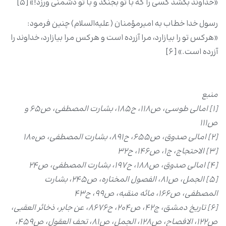
«خداوند بکشد کسى را که با تو بجنگد و با تو دشمنى ورزد!» [۵]
رسول خدا خطاب به امیرمؤمنان (علیه‌السلام) چنین فرمود:
«هرکس تو را بیازارد، مرا آزرده است و هرکس مرا بیازارد، خداوند را
آزرده است.» [۶]
منبع
[۱] امالی طوسی، ص118، ح185، بشارت المصطفى، ص۶۵ و
ص111
[۲] امالی صدوق، ص۶۵۵، ح891، بشارت المصطفى، ص180
[۳] الاحتجاج، ج1، ص146، ح32
[۴] امالی صدوق، ص188، ح197، بشارت المصطفى، ص24
[۵] الجمل، ص81، الفصول المختاره، ص245، بشارت
المصطفى، ص166، مائه منقبه، ص۹۹، ح۴۳
[۶] تاریخ دمشق، ج42، ص204، ح۸۶۷۶، عن جابر، ذخائر العقبى،
ص122، الافصاح، ص128، الجمل، ص81، تحف العقول، ص۴۵۹،