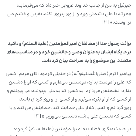
جبرئیل به من از جانب خداوند عزوجل خبر داد که مى‌فرماید:
«هرکه با على دشمنى ورزد و از وى پیروى نکند، نفرین و خشم من
بر اوست.» [۳]
برائت رسول خدا از مخالفان امیرالمؤمنین (علیه‌السلام) و تاکید
بر جایگاه ایشان به‌عنوان وصی و جانشین خود و در مناسبت‌های
متعدد این موضوع را به صراحت بیان کرده‌اند.
پیامبر اکرم (صلی‌الله‌علیه‌وآله) در حدیثی فرمود: «اى مردم! کسى
که على را دوست بدارد، دوستش مى‌دارم و کسى که او را دشمن
بدارد، دشمنش مى‌دارم؛ به کسى که به على بپیوندد، مى‌پیوندم و
از کسى که از او ببُرد، مى‌بُرم و از کسى از او روى‌گردان باشد،
روى‌گردانم و کسى که از على حمایت کند، حمایتش مى‌کنم و با
کسى که دشمن على باشد، دشمنى مى‌ورزم.» [۴]
در حدیث دیگری خطاب به امیرالمؤمنین (علیه‌السلام) فرمود: