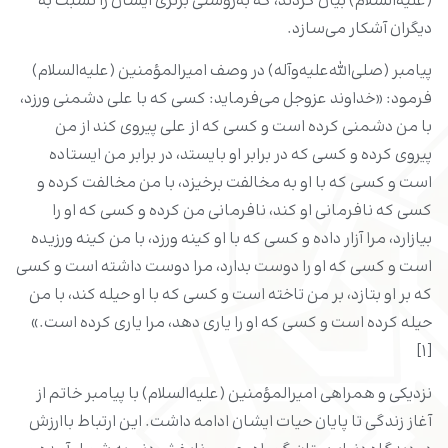
(علیه‌السلام) بیان کردند، که به‌روشنی برتری ایشان را نسبت به
دیگران آشکار می‌سازد.
پیامبر (صلی‌الله‌علیه‌وآله) در وصف امیرالمؤمنین (علیه‌السلام)
فرمود: «خداوند عزوجل می‌فرماید: کسی که با على دشمنى ورزد،
با من دشمنى کرده است و کسى که از على پیروى کند از من
پیروى کرده و کسى که در برابر او بایستد، در برابر من ایستاده
است و کسى که با او به مخالفت برخیزد، با من مخالفت کرده و
کسى که نافرمانى او کند، نافرمانى من کرده و کسى که او را
بیازارد، مرا آزار داده و کسى که با او کینه ورزد، با من کینه ورزیده
است و کسى که او را دوست بدارد، مرا دوست داشته است و کسى
که بر او بتازد، بر من تاخته است و کسى که با او حیله کند، با من
حیله کرده است و کسى که او را یارى دهد، مرا یارى کرده است.»
[۱]
نزدیکی و همراهی امیرالمؤمنین (علیه‌السلام) با پیامبر خاتم از
آغاز زندگی تا پایان حیات ایشان ادامه داشت. این ارتباط باارزش