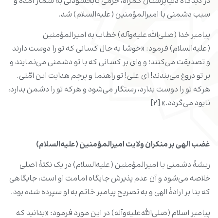
در دیدگاه دنیاپرستان گمراه، جرمی نابخشودنی به شمار آمده و
سبب دشمنی با امیرالمؤمنین (علیه‌السلام) شد.
پیامبر خدا (صلی‌الله‌علیه‌وآله) خطاب به امیرالمؤمنین
(علیه‌السلام) فرمود: «خوشا به حال کسانى که تو را دوست دارند
و تصدیقت مى‌کنند؛ و واى بر کسانى که با تو دشمنى مى‌نمایند و
بر تو دروغ مى‌بندند! اى علی! تو راهنما و پرچم هدایت این امّتى.
هرکه تو را دوست بدارد، رستگار مى‌شود و هرکه تو را دشمن بدارد،
نابود مى‌گردد.» [۲]
غضب الهی بر منکران ولایت امیرالمؤمنین (علیه‌السلام)
ریشۀ دشمنی با امیرالمؤمنین (علیه‌السلام) در یک نکتۀ اصلی
خلاصه می‌شود و آن عدم پذیرش جایگاه امامت او است، جایگاهی
که بنا بر ارادۀ الهی و به تصریح پیامبر خاتم به او سپرده شده بود.
پیامبر اسلام (صلی‌الله‌علیه‌وآله) در این مورد فرمود: «بدانید که