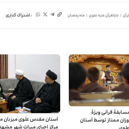
: اشتراک گذاری
رآن
|
دارالقرآن عتبه علوی
|
ماه رمضان
مسابقۀ قرآنی ویژۀ
آستان مقدس علوی میزبان 
وزان ممتاز توسط آستان
مرکز احیای میراث شهر مشهد
لوی