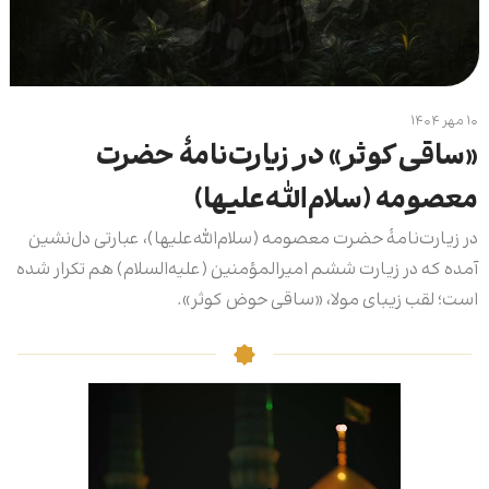
۱۰ مهر ۱۴۰۴
«ساقی کوثر» در زیارت‌نامۀ حضرت
معصومه (سلام‌الله‌علیها)
در زیارت‌نامۀ حضرت معصومه (سلام‌الله‌علیها)، عبارتی دل‌نشین
آمده که در زیارت ششم امیرالمؤمنین (علیه‌السلام) هم تکرار شده
است؛ لقب زیبای مولا، «ساقی حوض کوثر».