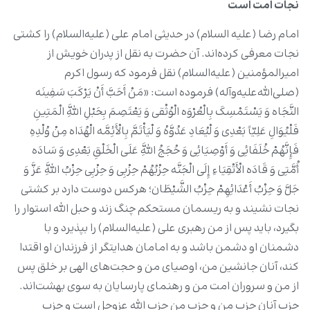
نجات امت است
امام رضا (علیه السلام) در حدیثی امام علی (علیه‌السلام) را کشتی
نجات معرفی کرده‌اند. آن حضرت به نقل از پدران خویش از
امیرالمؤمنین (علیه‌السلام) نقل فرمود که رسول اکرم
(صلی‌الله‌علیه‌‌وآله) فرموده است: «مَنْ أَحَبَّ أَنْ یَرْکَبَ سَفِینَه
النَّجَاه وَ یَسْتَمْسِکَ بِالْعُرْوَه الْوُثْقی وَ یَعْتَصِمَ بِحَبْلِ اللَّهِ الْمَتِینِ
فَلْیُوَالِ عَلِیّاً بَعْدِی وَ لْیُعَادِ عَدُوَّهُ وَ لْیَأْتَمَّ بِالْأَئِمَّه الْهُدَاه مِنْ وُلْدِهِ
فَإِنَّهُمْ خُلَفَائِی وَ أَوْصِیَائِی وَ حُجَجُ اللَّهِ عَلَی الْخَلْقِ بَعْدِی وَ سَادَه
أُمَّتِی وَ قَادَه الْأَتْقِیَاءِ إِلَی الْجَنَّه حِزْبُهُمْ حِزْبِی وَ حِزْبِی حِزْبُ اللَّهِ عَزَّ وَ
جَلَّ وَ حِزْبُ أَعْدَائِهِمْ حِزْبُ الشَّیْطَان؛ هرکس دوست دارد بر کشتی
نجات نشیند و به ریسمان مستحکم چنگ زند و حبل الله استوار را
بگیرد، باید پس از من رهبری علی (علیه‌السلام) را بپذیرد و با
دشمنان او دشمن باشد و به امامان هدایتگر از فرزندان او اقتدا
کند، آنان جانشین من، اوصیای من و حجت‌های الهی بر خلق پس
از من و سروران امت من و رهنمای پارسایان به سوی بهشت‌اند.
حزب آنان حزب من و حزب من حزب الله عزوجل است و حزب