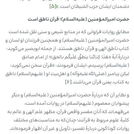
دشمنان ایشان حزب الشیطان است.»
[5]
حضرت امیرالمؤمنین (علیه‌السلام)؛ قرآن ناطق است
مطابق روایات فراوانى که در منابع شیعی و سنی نقل شده است
حضرت امیرالمؤمنین (علیه‌السلام) و همچنین فرزندان او لسان و
کتاب ناطق الهى و قرآن ناطق هستند. از جمله ابوبصیر می‌گوید:
دربارۀ آیۀ «هَذَا کِتابُنا ینطقُ عَلَیکُم بالحق»؛ از امام صادق
(علیه‌السلام) پرسیدم، ایشان فرمودند: «قرآن سخن نمی‌گوید:
لیکن پیامبر (صلی‌الله‌علیه‌وآله) و اهل‌بیت او (علیهم‌السلام) ناطق
به کتاب، یعنى قرآن می‌باشند.
[6]
و نظایر آن که دربارۀ حضرت امیرالمؤمنین (علیه‌السلام) و دیگر
پیشوایان معصوم (علیهم‌السلام) در روایات آمده است،
می‌فهماند که آنان مفسر واقعى قرآن، مظهر علم الهى و عالم به
کلیۀ علوم مربوط به قرآنند؛ چنان‏‌که به مناسبت‌‏هاى مختلف
روایات گوناگونى دربارۀ تفسیر، تأویل و غیر آن اظهار فرموده‏‌اند.