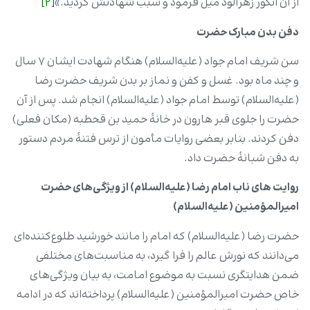
از آن انگور زهرآلود میل فرمود و سبب شهادتش گردید.»
[2]
دفن بدن مبارک حضرت
سن شریف امام جواد (علیه‌السلام) هنگام شهادت ایشان ۷ سال
و چند ماه بود. غسل و کفن و نماز بر بدن شریف حضرت رضا
(علیه‌السلام) توسط امام جواد (علیه‌السلام) انجام شد. پس از آن
حضرت را جلوی قبر هارون در خانۀ حمید بن قحطبه (مکان فعلی)
دفن کردند. بنابر بعضی روایات مأمون از ترس فتنۀ مردم دستور
به دفن شبانۀ حضرت داد.
روایت های ناب امام رضا (علیه‌السلام) از ویژگی‌های حضرت
امیرالمؤمنین (علیه‌السلام)
حضرت رضا (علیه‌السلام) که امام را مانند خورشید طلوع‌کننده‌ای
می‌دانند که نورش عالم را فرا گیرد، به مناسبت‌های مختلفی
ضمن هدایتگری نسبت به موضوع امامت، به بیان ویژگی‌های
خاص حضرت امیرالمؤمنین (علیه‌السلام) پرداخته‌اند که در ادامه