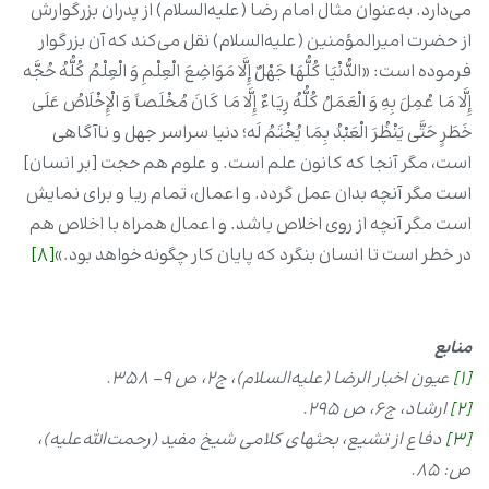
می‌دارد. به‌عنوان مثال امام رضا (علیه‌السلام) از پدران بزرگوارش
از حضرت امیرالمؤمنین (علیه‌السلام) نقل می‌کند که آن بزرگوار
فرموده است: «الدُّنْیَا کُلُّهَا جَهْلٌ إِلَّا مَوَاضِعَ الْعِلْمِ وَ الْعِلْمُ کُلُّهُ حُجَّه
إِلَّا مَا عُمِلَ بِهِ وَ الْعَمَلُ کُلُّهُ رِیَاءٌ إِلَّا مَا کَانَ مُخْلَصاً وَ الْإِخْلَاصُ عَلَی
خَطَرٍ حَتَّی یَنْظُرَ الْعَبْدُ بِمَا یُخْتَمُ لَه؛ دنیا سراسر جهل و ناآگاهی
است، مگر آنجا که کانون علم است. و علوم هم حجت [بر انسان]
است مگر آنچه بدان عمل گردد. و اعمال، تمام ریا و برای نمایش
است مگر آنچه از روی اخلاص باشد. و اعمال همراه با اخلاص هم
در خطر است تا انسان بنگرد که پایان کار چگونه خواهد بود.»
[8]
منابع
[1]
عیون اخبار الرضا (علیه‌السلام)، ج۲، ص ۹- ۳۵۸.
[2]
ارشاد، ج۶، ص ۲۹۵.
[3]
دفاع از تشیع، بحثهاى کلامى شیخ مفید (رحمت‌الله‌علیه)،
ص: ۸۵.