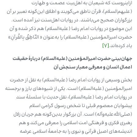
ازاین‏روست که شیعیان به اهل‌بیت عصمت و طهارت
(علیهم‌السلام)، قرآن ناطق می‌گویند و اطلاق این‌گونه تعبیر بر آن
بزرگواران صحیح می‌باشند. در روایات اهل‌سنت نیز آمده است.
این موضوع در روایات امام رضا (علیه‌السلام) هم ذکر شده و آن
حضرت امیرالمؤمنین (علیه‌السلام) را به‌عنوان « النّاطِقُ بِالقُرآنِ»
یاد کرده‌اند.
[7]
جهان‌بینی حضرت امیرالمؤمنین (علیه‌السلام) دربارۀ حقیقت
اعمال انسان و معرفی معیار سنجش آن
بخش وسیعی از روایات امام رضا (علیه‌السلام) به نقل از حضرت
امیرالمؤمنین (علیه‌السلام) است. یکی از شیوه‌های بارز و برجسته
در روایات امام رضا (علیه‌السلام)، نقل حدیث با سلسلۀ سند
پیشوایان معصوم قبلی تا شخص رسول گرامی اسلام
(صلی‌الله‌علیه‌وآله) است. آن بزرگوار بدین‌گونه هم جریان زلال
رهبری فکری و فرهنگی امت اسلامی را معرفی می‌کند و هم
اندیشه‌های اصیل قرآنی و نبوی را به جامعۀ اسلامی عرضه