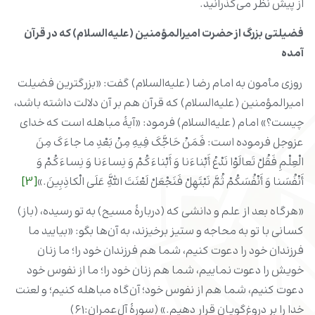
از پیش نظر می‌گذرانید.
فضیلتی بزرگ از حضرت امیرالمؤمنین (علیه‌السلام) که در قرآن
آمده
روزى مأمون به امام رضا (علیه‌السلام) گفت: «بزرگترین فضیلت
امیرالمؤمنین (علیه‌السلام) که قرآن هم بر آن دلالت داشته باشد،
چیست؟» امام (علیه‌السلام) فرمود: «آیۀ مباهله است که خداى
عزوجل فرموده است: فَمَنْ حَاجَّکَ فِیهِ مِنْ بَعْدِ ما جاءَکَ مِنَ
الْعِلْمِ فَقُلْ تَعالَوْا نَدْعُ أَبْناءَنا وَ أَبْناءَکُمْ وَ نِساءَنا وَ نِساءَکُمْ وَ
أَنْفُسَنا وَ أَنْفُسَکُمْ ثُمَّ نَبْتَهِلْ فَنَجْعَلْ لَعْنَتَ اللَّهِ عَلَى الْکاذِبِینَ.»
[3]
«هرگاه بعد از علم و دانشی که (دربارۀ مسیح) به تو رسیده، (باز)
کسانی با تو به محاجه و ستیز برخیزند، به آن‌ها بگو: «بیایید ما
فرزندان خود را دعوت کنیم، شما هم فرزندان خود را؛ ما زنان
خویش را دعوت نماییم، شما هم زنان خود را؛ ما از نفوس خود
دعوت کنیم، شما هم از نفوس خود؛ آن‌گاه مباهله کنیم؛ و لعنت
خدا را بر دروغ‌گویان قرار دهیم.» (سورۀ آل‌عمران:۶۱)