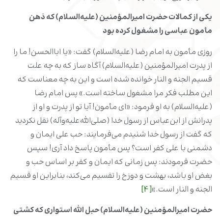
یکی از کمالات حضرت امیرالمؤمنین (علیه‌السلام) که ذهن
مأمون عباسی را مشغول کرده بود
روزی مأمون به امام رضا (علیه‌السلام) گفت: «یا اباالحسن! ما را
از پدرت امیرالمؤمنین (علیه‌السلام) آگاه ساز که به چه علت
قسیم الجنه و النار خوانده شده است و این به چه معناست که
این مطلب فکر مرا مشغول ساخته است.» پس امام رضا
(علیه‌السلام) به او فرمود: «ای مأمون! آیا تو از پدرت و او از
پدرانش از ابن‌عباس از رسول خدا (صلی‌الله‌علیه‌‌وآله‌) نقل نکردید
که گفت از رسول خدا شنیدم می‌فرمایند: حب علی ایمان و
دشمنی با علی کفر است؟ پس مأمون پاسخ داد آری! سپس
حضرت فرمودند: پس زمانی که ایمان و کفر بر اساس حب و
بغض او باشد، بهشت و دوزخ را تقسیم می‌کند، بنابراین او قسیم
الجنه و النار است.»
[4]
حضرت امیرالمؤمنین (علیه‌السلام) حبل الله استواری که کشتی