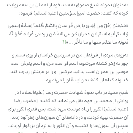
به‌عنوان نمونه شیخ صدوق به سند خود از نعمان بن سعد روایت
کرده که گفت: حضرت امیرالمؤمنین (علیه‌السلام) فرمود:
«سَیُقتَلُ رَجُلٌ مِن وُلِدی بِاَرض خُراسان بِالسَّمَّ ظُلماً اِسمُهُ اِسمِی
وَ اِسمٌ اَبیهِ اِسمٌ اِبن عمران مُوسی الا فَمَن زارَه فِی غُربَتهِ غَفَراللهُ
ذُنوبَه ما تقدّم منها و ما تَاَخَّر ...»
[1]
به‌زودی مردی از فرزندان من در سرزمین خراسان از روی ستم و
جور به زهر کشته می‌شود، اسم او اسم من، و اسم پدرش اسم
موسی بن عمران است بدانید هرکس او را در غربتش زیارت کند،
خداوند گناهان گذشته و آیندۀ او را می‌آمرزد... .
شیخ مفید در باب نحوۀ شهادت حضرت رضا (علیه‌السلام) در
روایتی از محمد بن جهم نقل می‌نماید که گفت: «حضرت رضا
(علیه‌السلام) انگور را زیاد دوست می‌داشت، پس قدری انگور برای
آن حضرت تهیه کردند، و در دانه‌های آن سوزن‌های زهرآلود زدند،
سپس آن سوزن‌ها را کشیده و آن انگور را به نزد آن بزرگوار آوردند،