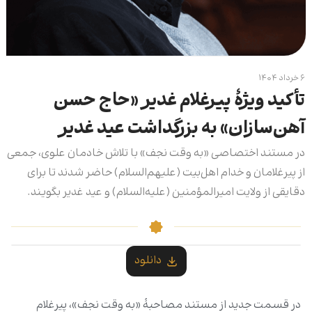
۶ خرداد ۱۴۰۴
تأکید ویژۀ پیرغلام غدیر «حاج حسن
آهن‌سازان» به بزرگداشت عید غدیر
در مستند اختصاصی «به وقت نجف» با تلاش خادمان علوی، جمعی
از پیرغلامان و خدام اهل‌بیت (علیهم‌السلام) حاضر شدند تا برای
دقایقی از ولایت امیرالمؤمنین (علیه‌السلام) و عید غدیر بگویند.
دانلود
در قسمت جدید از مستند مصاحبۀ «به وقت نجف»، پیرغلام