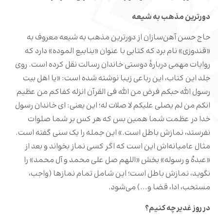
دورترین مذهب به شیعه
حاج حسن آهن‌سازان از دورترین مذهب به شیعه معروف به
«قندوزی» نام برد که کتابی با عنوان «ینابیع الموده» دارد که
روایات مهمی دربارۀ دوستی خاندان رسالت نقل کرده است. روی
جلد این کتاب، این رباعی زیبا نوشته شده است: «یا اهل بیت
رسول الله حبکم فرض من الله فی القرآن انزله کفاکم من عظیم
انکم من لم یصلی علیکم لا صلات له؛ این یعنی: ای خاندان رسول
خدا در عظمت شما همین بس که هر کس بر شما صلوات
نفرستد، نمازش باطل است.» این جمله را یک سنی گفته است.
مثال عامیانه‌اش این است که اگر کسی نماز بخواند و بعد از
«عبدهُ و رسوله» بخش «اللهم صل علی محمد و آل محمد» را
نگوید، نمازش باطل است؛ این شامل تمام نمازها (واجب،
مستحب، ادا، قضا و...) می‌شود.
در روز غدیر چه کنیم؟