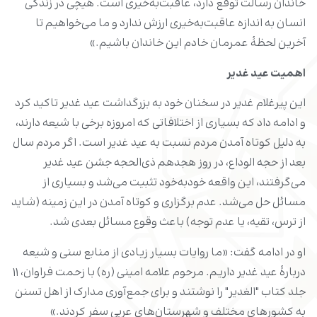
خاندان رسالت توقع دارد، عاقبت‌به‌خیری است. هیچی در زندگی
انسان به اندازه عاقبت‌به‌خیری ارزش ندارد و ما می‌خواهیم تا
آخرین لحظۀ عمرمان خادم این خاندان باشیم.»
اهمیت عید غدیر
این پیرغلام غدیر در سخنان خود به بزرگداشت عید غدیر تاکید کرد
و ادامه داد که بسیاری از اختلافاتی که امروزه برخی با شیعه دارند،
به دلیل کوتاه آمدن مردم نسبت به عید غدیر است. اگر مردم سال
بعد از حجه الوداع، در روز هجدهم ذی‌الحجه جشن عید غدیر
می‌گرفتند، این واقعه خودبه‌خود تثبیت می‌شد و بسیاری از
مسائل حل می‌شد. عدم برگزاری و کوتاه آمدن در این زمینه (شاید
از ترس، تقیه، یا عدم توجه) باعث وقوع مسائل بعدی شد.
او در ادامه گفت: «ما روایات بسیار زیادی از منابع سنی و شیعه
دربارۀ عید غدیر داریم. مرحوم علامه امینی (ره) با زحمت فراوان، ۱۱
جلد کتاب "الغدیر" را نوشتند و برای جمع‌آوری مدارک از اهل تسنن
به کشورهای مختلف و شهرستان‌های عربی سفر کردند.»