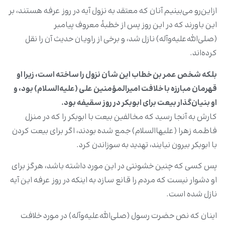
ازاین‌رو می‌بینیم آنان که معتقد به نزول آیه در روز عرفه هستند، بر
این باورند که در این روز پس از خطبۀ معروف پیامبر
(صلی‌الله‌علیه‌‌وآله) نازل شد، و برخی از راویان حدیث آن را نقل
کرده‌اند.
بلکه شخص عمر بن خطاب این شأن نزول را ساخته است، زیرا او
قهرمان مبارزه با خلافت امیرالمؤمنین علی
(علیه‌السلام) بود، و
او بنیان‌گذار بیعت برای ابوبکر در روز سقیفه بود
.
کارش به آنجا رسید که مخالفین بیعت با ابوبکر را که در منزل
فاطمه زهرا (علیها‌السلام) جمع شده بودند، اگر برای بیعت کردن
با ابوبکر بیرون نیایند، تهدید به سوزاندن کرد.
پس کسی که چنین خشونتی در این مورد داشته باشد، هرگز برای
او دشوار نیست که مردم را قانع سازد به اینکه در روز عرفه این آیه
نازل شده است.
اینان که نص حضرت رسول‌ (صلی‌الله‌علیه‌وآله) در مورد خلافت