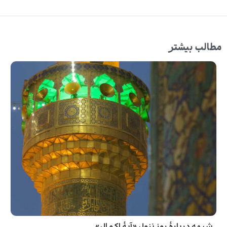
مطالب بیشتر
شبهه دربارۀ روز نزول «آیۀ اکمال»