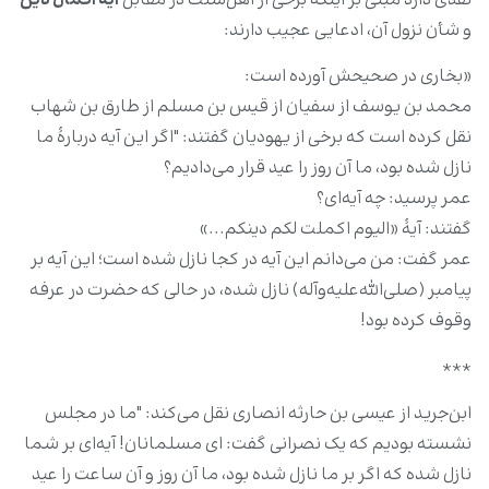
نقدی دارد مبنی بر اینکه برخی از اهل‌سنت در مقابل
آیۀ اکمال دین
و شأن نزول آن، ادعایی عجیب دارند:
«بخاری در صحیحش آورده است:
محمد بن یوسف از سفیان از قیس بن مسلم از طارق بن شهاب
نقل کرده است که برخی از یهودیان گفتند: "اگر این آیه دربارۀ ما
نازل شده بود، ما آن روز را عید قرار می‌دادیم؟
عمر پرسید: چه آیه‌‌ای؟
گفتند: آیۀ «الیوم اکملت لکم دینکم...»
عمر گفت: من می‌دانم این آیه در کجا نازل شده است؛ این آیه بر
پیامبر (صلی‌الله‌علیه‌وآله) نازل شده، در حالی که حضرت در عرفه
وقوف کرده بود!
***
ابن‌‌جرید از عیسی بن حارثه انصاری نقل می‌کند: "ما در مجلس
نشسته بودیم که یک نصرانی گفت: ای مسلمانان! آیه‌‌ای بر شما
نازل شده که اگر بر ما نازل شده بود، ما آن روز و آن ساعت را عید