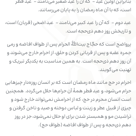
بنابراین اولین عید - که آن را عید صغیر می‌نامند - عید فطر
است، که با آن ماه رمضان را به پایان می‌رسانند.
عید دوم - که آن را عید کبیر می‌نامند - عید اضحی (قربان) است،
و تاریخش روز دهم ذی‌حجه است.
پرواضح است که حجّاج بیت‌اللَّه الحرام پس از طواف افاضه و رمی
جمره عقبه و پس از قربانی کردن و حلق، از احرام خارج می‌شوند و
آن روز دهم ذی‌حجه است. به همین مناسبت به یکدیگر تبریک و
تهنیت می‌گویند.
احرام در حج مانند ماه رمضان است که بر انسان روزه‌دار چیزهایی
حرام می‌شود، و عید فطر همۀ آن حرام‌ها حلال می‌گردد. همچنین
است انسان محرم در حج، که از احرامش نمی‌تواند خارج شود و
چیزی از قبیل عطر و زینت و لباس دوخته و صید و ناخن گرفتن و
تراشیدن مو و همبستر شدن برای او حلال نمی‌شود، جز در روز
دهم ذی‌حجه و پس از طواف افاضه (طواف حج).