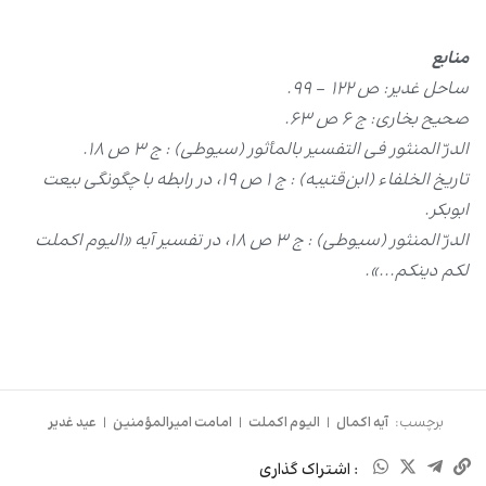
منابع
ساحل غدیر: ص ۱۲۲ - ۹۹
.
صحیح بخاری: ج ۶ ص ۶۳
.
الدرّ المنثور فی التفسیر بالمأثور (سیوطی) : ج ۳ ص ۱۸
.
تاریخ الخلفاء (ابن
‌قتیبه) : ج ۱ ص ۱۹، در رابطه با چگونگی بیعت
ابوبکر
.
الدرّ المنثور (سیوطی) : ج ۳ ص ۱۸، در تفسیر آیه «الیوم اکملت
لکم دینکم
...».
برچسب:
آیه اکمال
|
الیوم اکملت
|
امامت امیرالمؤمنین
|
عید غدیر
: اشتراک گذاری