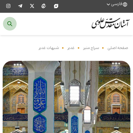
فارسی
صفحه اصلی
‌
سراج منیر
‌
غدیر
‌
شبهات غدیر
‌