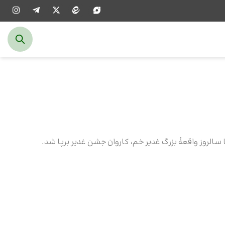
ا سالروز واقعۀ بزرگ غدیر خم، کاروان جشن غدیر برپا شد.