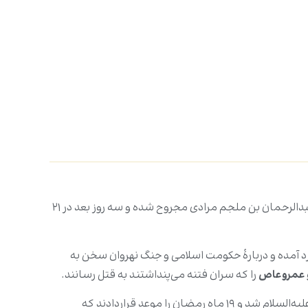
مولای متقیان، امیرالمؤمنین (علیه‌السلام) صبحگاه نوزدهم ماه مبارک رمضان سال ۴۰هجری قمری توسط شقی‌ترین انسان‌ها، عبدالرحمان بن ملجم مرادی مجروح شده و سه روز بعد در ۲۱
ور هم گرد آمده و دربارۀ حکومت اسلامى و جنگ نهروان سخن به
 عمروعاص
را که سران فتنه مى‌پنداشتند به قتل رسانند.
از این سه تن برک بن عبدالله مأمور قتل معاویه و عمرو بن بکر متعهد کشتن عمروعاص و ابن ملجم متعهد کشتن امیرالمؤمنین علیه‌السلام شد و ۱۹ ماه رمضان را موعد قراردادند که