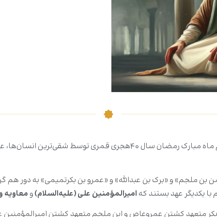
 در مکه، «عبدالرحمن بن ملجم» و «برک بن عبدالله» و «عمرو بن بکرتمیمى» به د
م با یکدیگر عهد بستند که
امیرالمؤمنین
علی (علیه‌السلام)
و
معاویه
و