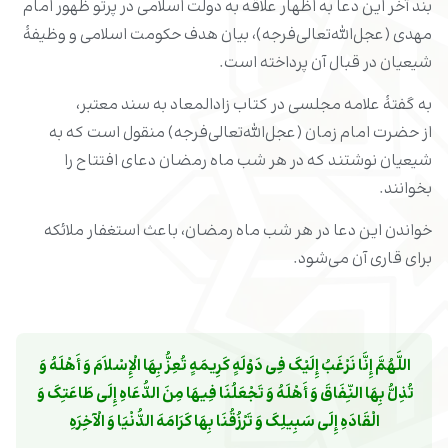
بند آخر این دعا به اظهار علاقه به دولت اسلامی در پرتو ظهور امام
مهدی (عجل‌الله‌تعالی‌فرجه)، بیان هدف حکومت اسلامی و وظیفۀ
شیعیان در قبال آن پرداخته است.
به گفتۀ علامه مجلسی در کتاب زادالمعاد به سند معتبر،
از حضرت امام زمان (عجل‌الله‌تعالی‌فرجه) منقول است که به
شیعیان نوشتند که در هر شب ماه رمضان دعای افتتاح را
بخوانند.
خواندن این دعا در هر شب ماه رمضان، باعث استغفار ملائکه
برای قاری آن می‌شود.
اللَّهُمَّ إِنَّا نَرْغَبُ إِلَیْکَ فِی دَوْلَهٍ کَرِیمَهٍ تُعِزُّ بِهَا الْإِسْلاَمَ وَ أَهْلَهُ وَ 
تُذِلُّ بِهَا النِّفَاقَ وَ أَهْلَهُ وَ تَجْعَلُنَا فِیهَا مِنَ الدُّعَاهِ إِلَى طَاعَتِکَ وَ 
الْقَادَهِ إِلَى سَبِیلِکَ وَ تَرْزُقُنَا بِهَا کَرَامَهَ الدُّنْیَا وَ الْآخِرَهِ