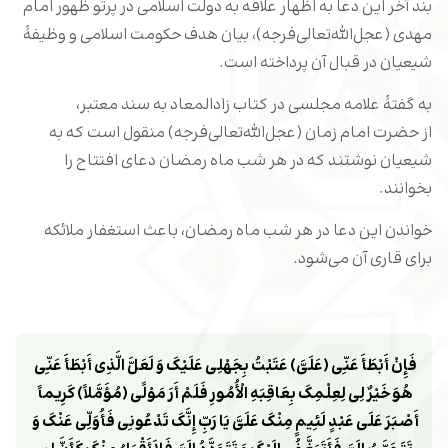
بند آخر این دعا به اظهار علاقه به دولت اسلامی در پرتو ظهور امام
مهدی (عجل‌الله‌تعالی‌فرجه)، بیان هدف حکومت اسلامی و وظیفۀ
شیعیان در قبال آن پرداخته است.
به گفتۀ علامه مجلسی در کتاب زادالمعاد به سند معتبر،
از حضرت امام زمان (عجل‌الله‌تعالی‌فرجه) منقول است که به
شیعیان نوشتند که در هر شب ماه رمضان دعای افتتاح را
بخوانند.
خواندن این دعا در هر شب ماه رمضان، باعث استغفار ملائکه
برای قاری آن می‌شود.
فَإِنْ أَبْطَأَ عَنِّی (عَلَیَّ) عَتَبْتُ بِجَهْلِی عَلَیْکَ وَ لَعَلَّ الَّذِی أَبْطَأَ عَنِّی 
هُوَ خَیْرٌ لِی لِعِلْمِکَ بِعَاقِبَهِ الْأُمُورِ 
فَلَمْ أَرَ مَوْلًى (مُؤَمَّلاً) کَرِیماً 
أَصْبَرَ عَلَى عَبْدٍ لَئِیمٍ مِنْکَ عَلَیَّ یَا رَبِّ إِنَّکَ تَدْعُونِی فَأُوَلِّی عَنْکَ‏ وَ 