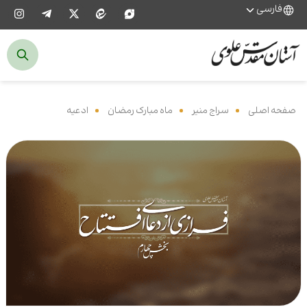
فارسی
صفحه اصلی
‌
سراج منیر
‌
ماه مبارک رمضان
‌
ادعیه
‌