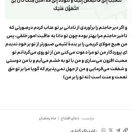
تَتَحَبَّبُ إِلَیَّ فَأَتَبَغَّضُ إِلَیْکَ وَ تَتَوَدَّدُ إِلَیَّ فَلاَ أَقْبَلُ مِنْکَ کَأَنَّ لِیَ 
التَّطَوُّلَ عَلَیْکَ‏
و اگر دیر حاجتم را برآوردى از نادانى بر تو عتاب کردم درصورتى که
تأخیر حاجتم مرا بهتر بوده چون تو دانا به عاقبت امور خلقى، پس
من هیچ مولاى کریمى را بر بندۀ لئیمى صبورتر از تو بر خود ندیدم
اى پروردگار من تو مرا دعوت مى‌کنى من از تو روى مى‌گردانم
تو
محبت افزون مى‌سازى و من با تو به خشم مى‏‌آیم و با من دوستى
و شفقت مى‏‌فرمایى ‏و من از جهل نمى‏‌پذیرم که گویا مرا بر تو حق
نعمت و منت است (نه تو را بر من)
برچسب:
دعای افتتاح
|
ماه رمضان
: اشتراک گذاری