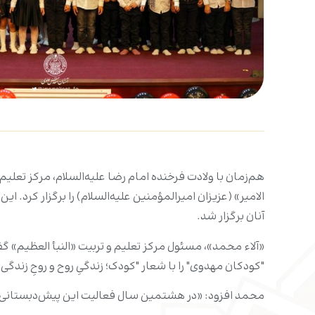
هم‌زمان با ولادت فرخنده امام رضا علیه‌السلام، مرکز تعل
الامیر» (عزیزان امیرالمؤمنین علیه‌السلام) را برگزار کر
آنان برگزار شد.
«آلاء محمد»، مسئول مرکز تعلیم و تربیت «النبأ العظیم» 
"کودکان مهدوی" را با شعار "کودک؛ زندگیِ روح و روحِ زندگی" 
محمد افزود: «در هشتمین سال فعالیت این پیش‌دبستانی، ۷۳ کودک در آن ثبت نام کرده بودند که در طول سال آموزش‌های لازم برای ورود به مقطع ابتدایی را دریافت کردن