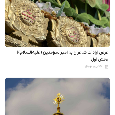
عرض ارادات شاعران به امیرالمؤمنین (علیه‌السلام)|
بخش اول
۲۴ دی ۱۴۰۳