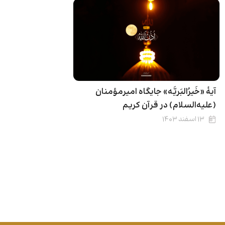
آیۀ «خَیرُالبَریَّه» جایگاه امیرمؤمنان
(علیه‌السلام) در قرآن کریم
۱۳ اسفند ۱۴۰۳