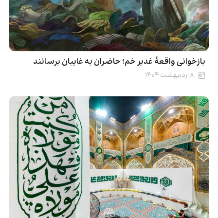
بازخوانی واقعۀ غدیر خم؛ حاضران به غایبان برسانند
۸ اردیبهشت ۱۴۰۴