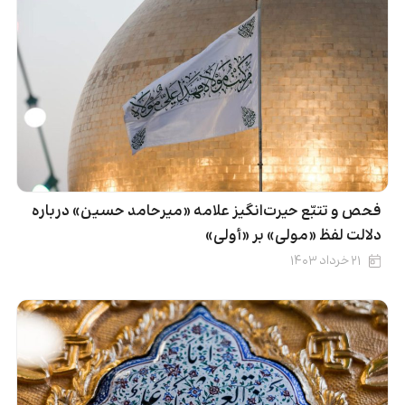
فحص و تتبّع حیرت‌انگیز علامه «میرحامد حسین» درباره
دلالت لفظ «مولی» بر «أولی»
۲۱ خرداد ۱۴۰۳