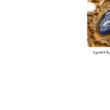
رۀ «غدیر»