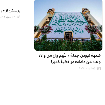
پرسش از «ول
۲۲ خرداد ۱۴۰۳
شبهۀ نبودن جملۀ «اللّهم وال من والاه
و عاد من عاداه» در خطبۀ غدیر!
۵ خرداد ۱۴۰۴