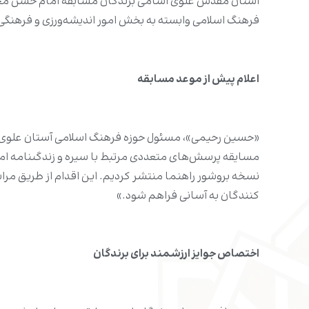
آستان مقدس علوى اسامى برندگان مسابقه امام حسن مجتبى‌
فرهنگ اسلامى وابسته به بخش امور اندیشه‌ورزى و فرهنگى
اعلام پیش از موعد مسابقه
«حسین رحیمی»، مسئول حوزه فرهنگ اسلامى آستان علوی در
مسایقه پرسش‌هاى متعددى مرتبط با سیره و زندگىنامه اما
نسخه بروشور راهنما منتشر کردیم. این اقدام از طریق م
کنندگان به آسانى فراهم شود.»
اختصاص جوایز ارزشمند براى برندگان