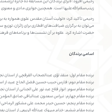
رحیمى افزود: «برای برندگان این مسابقه ده جایزه ارزشمن
زینب‌سلام‌الله‌علیها است. همچنین جوایزى مادى و معنوى دی
رحیمى تأکید کرد: «تولیت آستان مقدس علوى همواره به برگ
مى‌توان به برگزاری ضیافت‌های افطاری براى زائران، توزیع س
حضرت اشاره کرد. علاوه بر آن نشست‌ها و برنامه‌هاى فرهن
اسامى برندگان
برنده مقام اول: منقذ لؤى عبدالصحاب القرقچى از استان ن
برنده مقام دوم: فارس حبیب حسین فضل الحاج عبید از است
برنده مقام سوم: انوار فلاح عبد نور على الجنابى از استان 
برنده مقام چهارم: نبراس سعدون عبدالباقى صادق المؤمن از
برنده مقام پنجم: حسین حیدر محمد على مشکور الرماحى ا
برنده مقام ششم: ختام مبروک عبدالله الربیعى از استان بغد