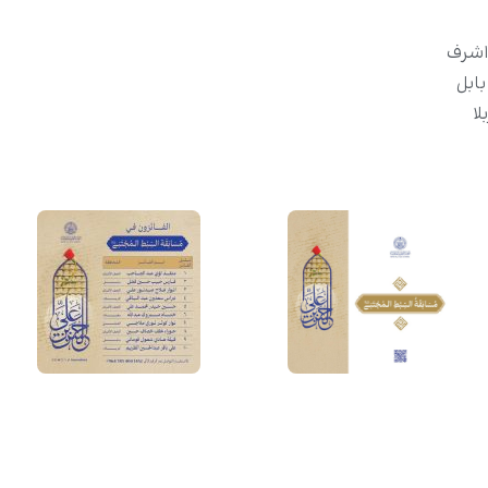
اشرف
بابل
ا