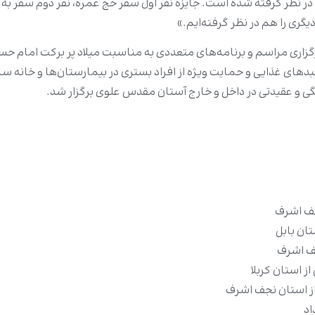
د در نظر گرفته شده است. جایزه نفر اول سفر حج عمره، نفر دوم سفر
گرى را هم در نظر گرفته‌ایم.»
زارى مراسم و برنامه‌هاى متعددى به مناسبت میلاد پر برکت امام حسن
بدهاى غذایى و حمایت ویژه از افراد بسترى در بیمارستان‌ها و خانه سا
گى و عقیدتى در داخل و خارج آستان مقدس علوى برگزار شد.
جف اشرف
ان بابل
نجف اشرف
 استان کربلا
ز استان نجف اشرف
اد