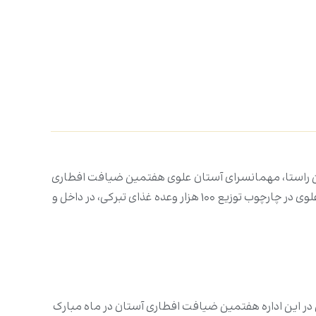
این راستا، مهمانسرای آستان علوی هفتمین ضیافت افطاری
خود را در شب شهادت حضرت امیرالمؤمنین‌علیه‌السلام با پذیرایی از زوار روزه‌دار برگزار کرد. هفتمین سفره افطاری آستان مقدس علوی در چارچوب توزیع ۱۰۰ هزار وعده غذای تبرکی، در داخل و
 این اداره هفتمین ضیافت افطاری آستان در ماه مبارک