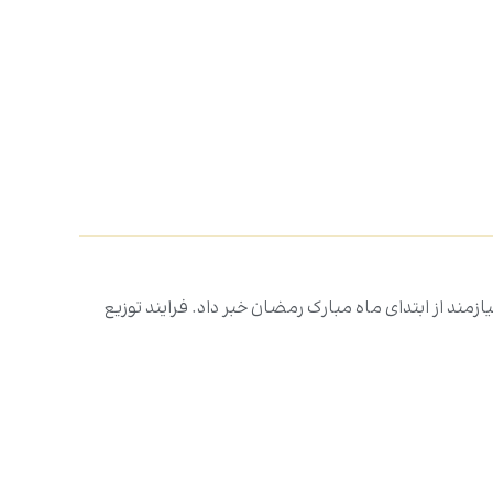
زار سبد غذایی بین خانواده‌های مستمند و نیازمند از ابتدای ماه مبارک رمضان خبر داد. فرایند توزیع