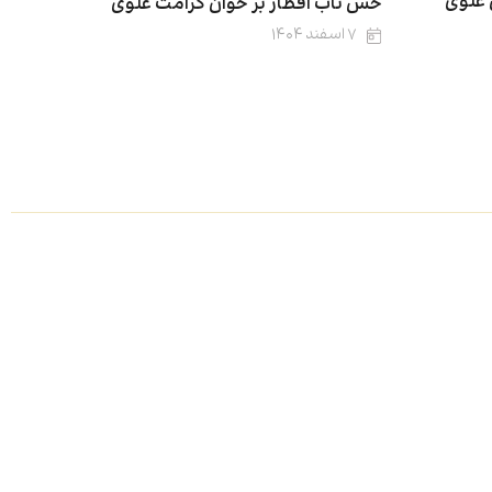
 علوی
حس ناب افطار بر خوان کرامت علوی
۷ اسفند ۱۴۰۴