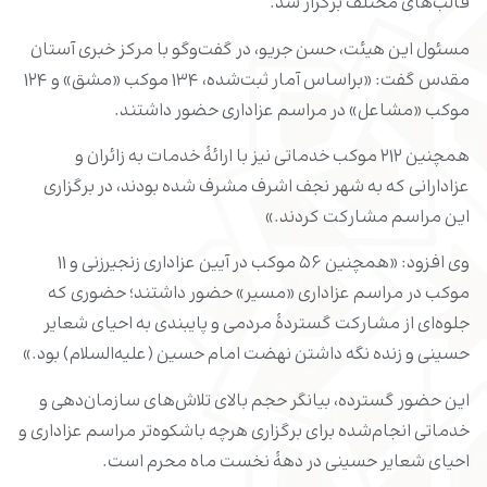
قالب‌های مختلف برگزار شد.
مسئول این هیئت، حسن جریو، در گفت‌وگو با مرکز خبری آستان
مقدس گفت: «براساس آمار ثبت‌شده، ۱۳۴ موکب «مشق» و ۱۲۴
موکب «مشاعل» در مراسم عزاداری حضور داشتند.
همچنین ۲۱۲ موکب خدماتی نیز با ارائۀ خدمات به زائران و
عزادارانی که به شهر نجف اشرف مشرف شده بودند، در برگزاری
این مراسم مشارکت کردند.»
وی افزود: «همچنین ۵۶ موکب در آیین عزاداری زنجیرزنی و ۱۱
موکب در مراسم عزاداری «مسیر» حضور داشتند؛ حضوری که
جلوه‌ای از مشارکت گستردۀ مردمی و پایبندی به احیای شعایر
حسینی و زنده نگه داشتن نهضت امام حسین (علیه‌السلام) بود.»
این حضور گسترده، بیانگر حجم بالای تلاش‌های سازمان‌دهی و
خدماتی انجام‌شده برای برگزاری هرچه باشکوه‌تر مراسم عزاداری و
احیای شعایر حسینی در دهۀ نخست ماه محرم است.