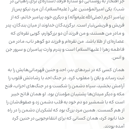
جز افتخار به روشنایی دو ستارۀ فرقد (ستاره‌ای برای راهیابی در
شب): یکی امیرالمؤمنین علی (علیه‌السلام)، آن مرد نیکو پس‌از
پیامبر اکرم (صلی‌الله‌علیه‌وآله) و دیگری خود پیامبر خاتم، که از
قریش و قریشی‌تبار است. برگزیدگان خداوند از میان بندگان، پدر
و مادر من هستند، و من فرزند آن دو بزرگوارم، گویی نقره‌ای که
عصاره‌ای از طلا باشد. من نقره‌ام و فرزند دو گوهر ناب، مادر من
فاطمه زهرا (علیهاالسلام) است و پدرم وارث پیامبران و سرور جن
و انس.
همان کسی که در نبردهای بدر، احد و حنین قهرمانی‌هایش را به
ثبت رساند و یلان را مغلوب کرد. در جنگ احد با رشادتش قلوب را
آرامش بخشید، سپاه دشمن را شکست و در جنگ‌های احزاب، فتح
مکه و دیگر میدان‌ها پشتیبان مؤمنان بود. او همان فاتح خیبر
است که با شمشیر دو دم خود به قلب دشمن زد و صفوف‌شان را
از هم گسست. همین مرد بزرگ بود که لشکریان دشمن را در راه
خدا نابود کرد، همان کسانی که برای انتقام‌جویی در حنین گرد
آمده بودند.