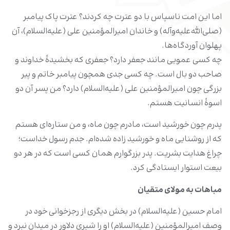
اما این امت ناسپاس با دو عترت چه کردند؟ عترت پاک پیامبر
(صلی‌الله‌علیه‌وآله) و خاندان امیرالمؤمنین علی (علیه‌السلام)، آن
پهلوان آوردگاه‌ها.
چه کسی عمویی مانند جعفر دارد؟ جعفری که بخشیدۀ خداوند و
صاحب دو بال است. چه کسی جدی همچون پیامبر خاتم و پیر
بزرگی چون امیرالمؤمنین علی (علیه‌السلام) دارد؟ من پسر آن دو
اسوۀ انسانیت هستم.
پدرم چون خورشید است، مادرم چون ماه، و من ستاره‌ای هستم
که از روشنایی ماه و خورشید زاده شده‌ام. جدم رسول خداست؛
چراغ هدایت بشریت. پدر بزرگوارم همان کسی است که در هر دو
بیعت استوار ایستادگی کرد.
مباهات به مولای متقیان
امام حسین (علیه‌السلام) در بخش دیگری از رجزخوانی خود در
وصف امیرالمؤمنین (علیه‌السلام) او را شیری دلاور در میدان نبرد و