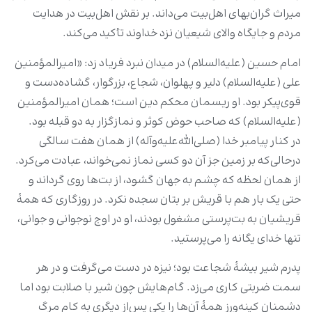
میراث گران‌بهای اهل‌بیت می‌داند. بر نقش اهل‌بیت در هدایت
مردم و جایگاه والای شیعیان نزد خداوند تأکید می‌کند.
امام حسین (علیه‌السلام) در میدان نبرد فریاد زد: «امیرالمؤمنین
علی (علیه‌السلام) دلیر و پهلوان، شجاع، بزرگوار، گشاده‌دست و
قوی‌پیکر بود. او ریسمان محکم دین است؛ همان امیرالمؤمنین
(علیه‌السلام) که صاحب حوض کوثر و نمازگزار به دو قبله بود.
در کنار پیامبر خدا (صلی‌الله‌علیه‌وآله) از همان هفت سالگی
درحالی‌که بر زمین جز آن دو کسی نماز نمی‌خواند، عبادت می‌کرد.
از همان لحظه که چشم به جهان گشود، از بت‌ها روی گرداند و
حتی یک‌ بار هم با قریش بر بتان سجده نکرد. در روزگاری که همۀ
قریشیان به بت‌پرستی مشغول بودند، او در اوج نوجوانی و جوانی،
تنها خدای یگانه را می‌پرستید.
پدرم شیر بیشۀ شجاعت بود؛ نیزه در دست می‌گرفت و در هر
سمت ضربتی کاری می‌زد. گام‌هایش چون شیر با صلابت بود اما
دشمنان کینه‌ورز همۀ آن‌ها را یکی پس‌از دیگری به کام مرگ