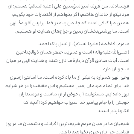
فرستادند. من فرزند امیرالمؤمنین علی (علیه‌السلام) هستم؛ آن
مرد نیکو از خاندان هاشم، اگر بخواهم از افتخارات خود بگویم،
همین مرا کافی است که جدّ من پیامبر خدا، برترین آفریدۀ الهی
است. ما روشنی‌بخشان زمین و چراغ‌های هدایت او هستیم.
مادرم، فاطمه (علیهاالسلام‌)، از نسل پاک احمد
(صلی‌الله‌علیه‌وآله) است و عمویم جعفر همان ذوالجناحین
است. آیات صادق قرآن دربارۀ ما نازل شده و هدایت الهی در میان
ما جریان دارد.
وحی الهی همواره به نیکی از ما یاد کرده است. ما امانتی ازسوی
خدا برای تمام مردمان زمین هستیم و این حقیقت را در هر شرایط
بروز داده‌ایم. مسئولیت آن حوض از آنِ ماست و دوستداران
خویش را با جام پیامبر خدا سیراب خواهیم کرد؛ آنچه که
انکارناپذیر است.
شیعیان ما در میان مردم شریف‌ترین افرادند و دشمنان ما در روز
قیامت جز زیان چیزی نخواهند یافت.