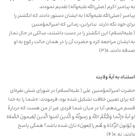
به پیامبر اکرم (صلی‌الله‌علیه‌وآله) تقدیم نمودند.
پیامبر (صلی‌الله‌علیه‌وآله) به ایشان دستور دادند که انگشتر را
برای خود نگه دارند. بنابراین، زمانی که امیرالمؤمنین
(علیه‌السلام) این انگشتر را در دست داشتند، سائلی در حال نماز
به ایشان مراجعه کرد و حضرت آن را در همان حالت رکوع به او
صدقه دادند.»(۳)
استناد به آیۀ ولایت
حضرت امیرالمؤمنین علی (علیه‌السلام) در شورای شش نفره‌ای
که برای تعیین خلافت تشکیل شده بود، فرمودند: «شما را به خدا
قسم می‌دهم، آیا در میان شما فردی غیر از من هست که دربارۀ
او آیۀ «إنَّما وَلیُّکُمُ اللهُ و رَسولُهُ و الَّذینَ آمَنوا الَّذینَ یُقیمونَ الصَّلاهَ
و یُؤتونَ الزَّکاهَ و هُم راکِعونَ» نازل شده باشد؟ همگی پاسخ
دادند: نه.»(۴)