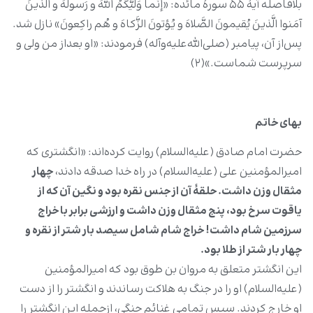
بلافاصله آیۀ ۵۵ سورۀ مائده: «إنَّما وَلیُّکُمُ اللهُ و رَسولُهُ و الَّذینَ
آمَنوا الَّذینَ یُقیمونَ الصَّلاهَ و یُؤتونَ الزَّکاهَ و هُم راکِعونَ» نازل شد.
پس‌از آن، پیامبر (صلی‌الله‌علیه‌وآله) فرمودند: «او بعداز من ولی و
سرپرست شماست.»(۲)
بهای خاتم
حضرت امام صادق (علیه‌السلام) روایت کرده‌اند: «انگشتری که
امیرالمؤمنین علی (علیه‌السلام) در راه خدا صدقه دادند،
چهار
مثقال وزن داشت. حلقۀ آن از جنس نقره بود و نگین آن که از
یاقوت سرخ بود، پنج مثقال وزن داشت و ارزشی برابر با خراج
سرزمین شام داشت! خراج شام شامل سیصد بار شتر از نقره و
چهار بار شتر از طلا بود.
این انگشتر متعلق به مروان ‌بن‌ طوق بود که امیرالمؤمنین
(علیه‌السلام) او را در جنگ به هلاکت رساندند و انگشتر را از دست
او خارج کردند. سپس تمامی غنائم جنگی، ازجمله این انگشتر را