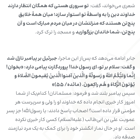
شعری می‌خواند، گفت:
تو سروری هستی که همگان انتظار دارند
خداوند دین را به واسطۀ تو استوار سازد؛ میان همۀ خلایق
پنج‌تن هستند که منزلتشان در میان مردم مبارک است و آن
پنج‌تن، شما خاندان بزرگوارید
و مسجد را ترک کرد.
جابر ادامه می‌دهد که پس‌از این ماجرا،
جبرئیل بر پیامبر نازل شد
و گفت: سلام بر تو، ای رسول خدا! پروردگارت پیامی دارد: «بخوان!
إنَّما وَلیُّکُمُ اللهُ و رَسولُهُ و الَّذینَ آمَنوا الَّذینَ یُقیمونَ الصَّلاهَ و
یُؤتونَ الزَّکاهَ و هُم راکِعونَ. (مائده/ ۵۵)»
سپس پیامبر بلند شد و فرمود: مسلمانان! کدام‌یک از شما
امروز کار خیری انجام داده که خداوند او را ولی و سرپرست هر
مؤمنی قرار داده است؟ اصحاب پاسخ دادند: یا رسول‌الله! جز پسر
عمویت علی بن ابی‌طالب (علیه‌السلام) کسی کار خیری نکرده
است. او در حال نماز انگشتر خود را برای کمک به یک مرد نیازمند
صدقه داد.