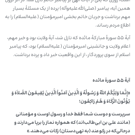
است، روزی که یکی از آیات الهی بر پیامبر خاتم نازل شد. در اثر نزول
همین آیه، پیامبر (صلی‌الله‌علیه‌و‌آله) پرده از یک مسئلۀ بسیار
مهم برداشت و جریان خاتم بخشی امیرمؤمنان (علیه‌السلام) را به
اطلاع مردم رساند.
آیۀ ۵۵ سورۀ مبارکۀ مائده که نازل شد، آیۀ ولایت بود و خبر مهم،
اعلام ولایت و جانشینی امیرمؤمنان (علیه‌السلام) بود، که پیامبر
اسلام از سوی پروردگار، از این واقعیت خبر داد و پرده برداشت.
آیۀ ۵۵ سورۀ مائده
«إِنَّمَا وَلِیُّکُمُ اللّهُ وَ رَسُولُهُ وَ الَّذِینَ آمَنُواْ الَّذِینَ یُقِیمُونَ الصَّلاَهَ وَ
یُؤْتُونَ الزَّکَاهَ وَ هُمْ رَاکِعُون؛
سرپرست و دوست شما فقط خدا و رسول اوست و مؤمنانی
(مانند علی بن ابی‌طالب‌‌اند) که همواره نماز را برپا می‌دارند و
درحالی‌که در رکوعند (به تهی
دستان) زکات می‌دهند.
»