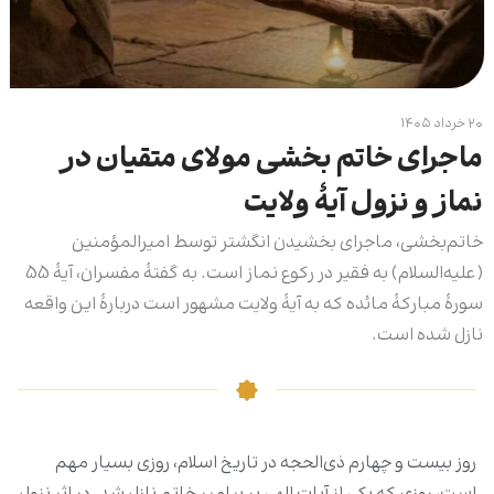
۲۰ خرداد ۱۴۰۵
ماجرای خاتم بخشی مولای متقیان در
نماز و نزول آیهٔ ولایت
خاتم‌بخشی، ماجرای بخشیدن انگشتر توسط امیرالمؤمنین
(علیه‌السلام) به فقیر در رکوع نماز است. به گفتۀ مفسران، آیۀ 55
سورۀ مبارکۀ مائده که به آیۀ ولایت مشهور است دربارۀ این واقعه
نازل شده است.
روز بیست و چهارم ذی‌الحجه در تاریخ اسلام، روزی بسیار مهم