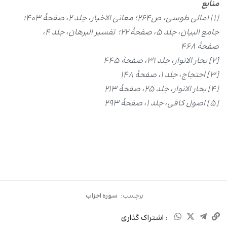
منابع
[۱] امالی طوسی، ص۲۶۴؛ معانی الاخبار، جلد ۲، صفحۀ ۴۰۳؛
جامع البیان، جلد ۵، صفحۀ ۲۲؛ تفسیر البرهان، جلد ۴،
صفحۀ ۴۶۸
[۲] بحار الانوار، جلد ۳۱، صفحۀ ۴۴۵
[۳] احتجاج، جلد ۱، صفحۀ ۱۴۸
[۴] بحار الانوار، جلد ۲۵، صفحۀ ۲۱۳
[۵] اصول کافی، جلد ۱، صفحۀ ۲۹۳
برچسب:
سوره احزاب
: اشتراک گذاری