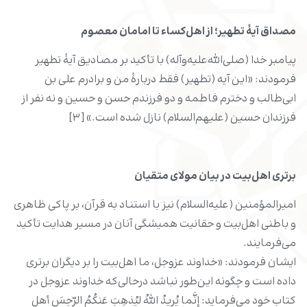
مصداق آیۀ تطهیر؛
از اهل‌کساء تا امامان معصوم
پیامبر خدا (صلى‌الله‌علیه‌وآله) با تأکید بر مصادیق آیۀ تطهیر
فرمودند: «این آیه (تطهیر) فقط دربارۀ من و برادرم علی ‌بن
‌ابی‌طالب و دخترم فاطمه و دو فرزندم حسن و حسین و نه نفر از
فرزندان حسین (علیهم‌السلام) نازل شده است.» [۳]
برتری اهل‌بیت در بیان مولای متقیان
امیرالمؤمنین (علیه‌السلام) نیز با استناد به قرآن، بر پاکی ظاهری
و باطنی اهل‌بیت و حقانیت همیشگی آنان در مسیر هدایت تأکید
می‌فرمایند.
ایشان فرمودند: «خداوند عزوجل، ما اهل‌بیت را بر دیگران برتری
داده است و چگونه این‌طور نباشد درحالی‌که خداوند عزوجل در
کتاب خود می‌فرماید: إنَّما یُریدُ اللهُ لیُذهِبَ عَنکُمُ الرِّجسَ أهل