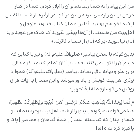
من این پیام را به شما رساندم و آن را ابلاغ کردم. شما در کنار
حوض بر من وارد می‌شوید و من در آنجا دربارۀ رفتار شما با ثقلین
از شما خواهم پرسید. ثقلین همان کتاب خداوند عزوجل و
اهل‌بیت من هستند. از آن‌ها پیشی نگیرید که هلاک می‌شوید و به
آنان نیاموزید چراکه آنان از شما داناترند.»
بدین‌گونه، با سخن پیامبر (صلی‌الله‌علیه‌وآله) و نیز با کتابی که
مردم آن را تلاوت می‌کنند، حجت بر آنان تمام شد و دیگر مجالی
برای عذر و بهانه باقی نماند. پیامبر (صلی‌الله‌علیه‌وآله) همواره
برتری اهل‌بیت خویش را یادآور می‌شد و این معنا را با آیات قرآن
روشن می‌کرد، ازجمله آیۀ تطهیر:
«إِنَّمَا یُرِیدُ اللَّهُ لِیُذْهِبَ عَنکُمُ الرِّجْسَ أَهْلَ الْبَیْتِ وَیُطَهِّرَکُمْ تَطْهِیرًا،
خدا می‌خواهد هرگونه پلیدی را از شما اهل‌بیت برطرف نماید، و
شما را چنان که شایسته است [از همۀ گناهان و معاصی] پاک و
پاکیزه گرداند.» [۵]