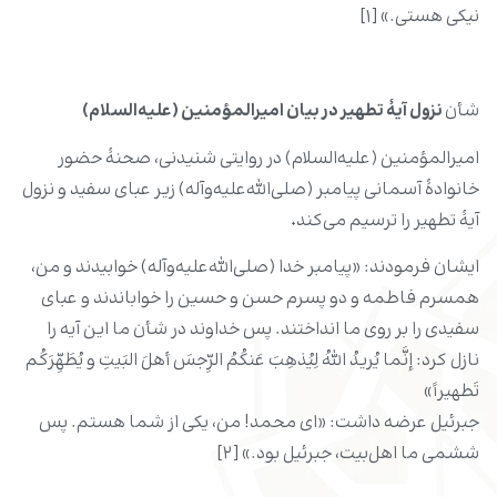
نیکی هستی.» [۱]
شأن
نزول آیۀ تطهیر در بیان امیرالمؤمنین (علیه‌السلام)
امیرالمؤمنین (علیه‌السلام) در روایتی شنیدنی، صحنۀ حضور
خانوادۀ آسمانی پیامبر (صلى‌الله‌علیه‌وآله) زیر عبای سفید و نزول
آیۀ تطهیر را ترسیم می‌کند
.
ایشان فرمودند: «پیامبر خدا (صلى‌الله‌علیه‌وآله) خوابیدند و من،
همسرم فاطمه و دو پسرم حسن و حسین را خواباندند و عبای
سفیدی را بر روی ما انداختند. پس خداوند در شأن ما این آیه را
نازل کرد: إنَّما یُریدُ اللهُ لِیُذهِبَ عَنکُمُ الرِّجسَ أهلَ البَیتِ و یُطَهِّرَکُم
تَطهیراً»
جبرئیل عرضه داشت: «ای محمد! من، یکی از شما هستم. پس
ششمی ما اهل‌بیت، جبرئیل بود.» [۲]