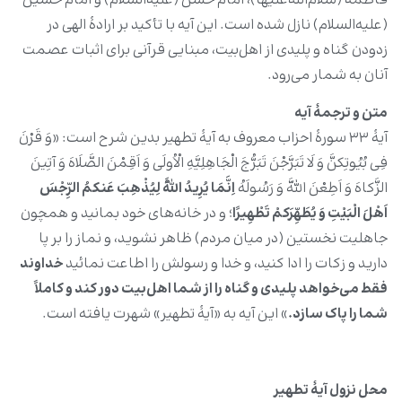
فاطمه (سلام‌الله‌علیها)، امام حسن (علیه‌السلام) و امام حسین
(علیه‌السلام) نازل شده است. این آیه با تأکید بر ارادۀ الهی در
زدودن گناه و پلیدی از اهل‌بیت، مبنایی قرآنی برای اثبات عصمت
آنان به شمار می‌رود.
متن و ترجمۀ آیه
آیۀ ۳۳ سورۀ احزاب معروف به آیۀ تطهیر بدین شرح است: «وَ قَرْنَ
فِی بُیُوتِکنَّ وَ لَا تَبَرَّجْنَ تَبَرُّجَ الْجَاهِلِیَّهِ الْاُولَی وَ اَقِمْنَ الصَّلَاهَ وَ آتِینَ
الزَّکاهَ وَ اَطِعْنَ اللَّهَ وَ رَسُولَهُ
اِنَّمَا یُرِیدُ اللَّهُ لِیُذْهِبَ عَنکمُ الرِّجْسَ
اَهْلَ الْبَیْتِ وَ یُطَهِّرَکمْ تَطْهِیرًا
؛ و در خانه‌های خود بمانید و همچون
جاهلیت نخستین (در میان مردم) ظاهر نشوید، و نماز را بر پا
دارید و زکات را ادا کنید، و خدا و رسولش را اطاعت نمائید
خداوند
فقط می‌خواهد پلیدی و گناه را از شما اهل‌بیت دور کند و کاملاً
شما را پاک سازد.
» این آیه به «آیۀ تطهیر» شهرت یافته است.
محل نزول آیۀ تطهیر