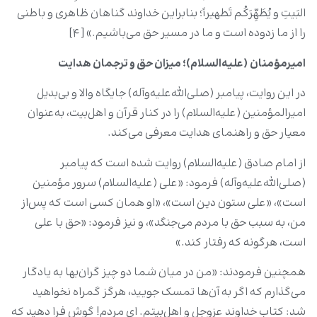
البَیتِ و یُطَهِّرَکُم تَطهیراً؛ بنابراین خداوند گناهان ظاهری و باطنی
را از ما زدوده است و ما در مسیر حق می‌باشیم.» [۴]
امیرمؤمنان
(علیه‌السلام)؛ میزان حق و ترجمان هدایت
در این روایت، پیامبر (صلی‌الله‌علیه‌وآله) جایگاه والا و بی‌بدیل
امیرالمؤمنین (علیه‌السلام) را در کنار قرآن و اهل‌بیت، به‌عنوان
معیار حق و راهنمای هدایت معرفی می‌کند.
از امام صادق (علیه‌السلام) روایت شده است که پیامبر
(صلی‌الله‌علیه‌وآله) فرمود: «علی (علیه‌السلام) سرور مؤمنین
است»، «علی ستون دین است»، «او همان کسی است که پس‌از
من، به سبب حق با مردم می‌جنگد»، و نیز فرمود: «حق با علی
است، هرگونه که رفتار کند.»
همچنین فرمودند: «من در میان شما دو چیز گران‌بها به یادگار
می‌گذارم که اگر به آن‌ها تمسک جویید، هرگز گمراه نخواهید
شد: کتاب خداوند عزوجل و اهل‌بیتم. ای مردم! گوش فرا دهید که