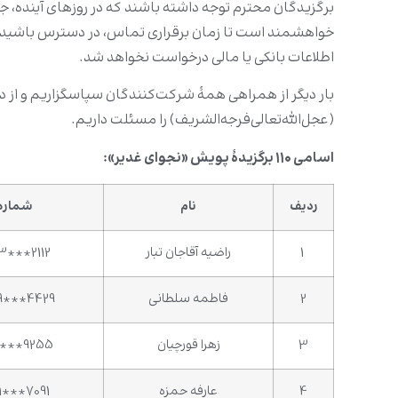
برگزیدگان محترم توجه داشته باشند که در روزهای آینده،
خواهشمند است تا زمان برقراری تماس، در دسترس باشید. 
اطلاعات بانکی یا مالی درخواست نخواهد شد.
بار دیگر از همراهی همۀ شرکت‌کنندگان سپاسگزاریم و از در
(عجل‌الله‌تعالی‌فرجه‌الشریف) را مسئلت داریم.
اسامی ۱۱۰ برگزیدۀ پویش «نجوای غدیر»:
ردیف
نام
شماره
1
راضیه آقاجان تبار
3***2112
2
فاطمه سلطانی
9***4429
3
زهرا قورچیان
9***9255
4
عارفه حمزه
1***7091