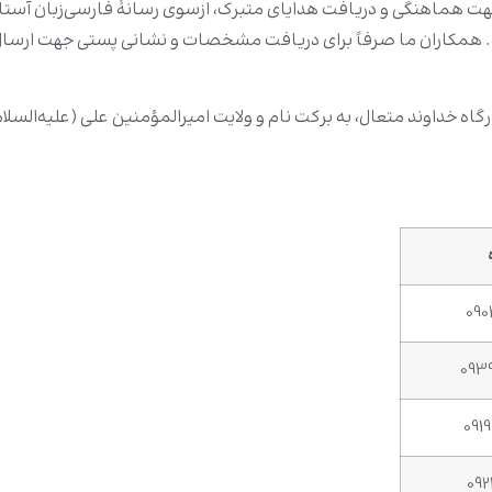
 جهت هماهنگی و دریافت هدایای متبرک، ازسوی رسانهٔ فارسی‌زبان آس
همکاران ما صرفاً برای دریافت مشخصات و نشانی پستی جهت ارسال 
گاه خداوند متعال، به برکت نام و ولایت امیرالمؤمنین علی (علیه‌السل
090
093
091
092