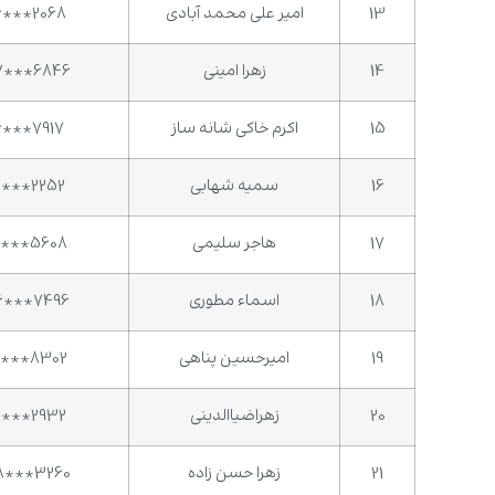
13
امیر علی محمد آبادی
6***2068
14
زهرا امینی
7***6846
15
اکرم خاکی شانه ساز
6***7917
16
سمیه شهابی
4***2252
17
هاجر سلیمی
5***5608
18
اسماء مطوری
6***7496
19
امیرحسین پناهی
7***8302
20
زهراضیاالدینی
4***2932
21
زهرا حسن زاده
8***3260