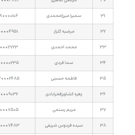
30
مرتضی طاهری
6***4872
31
سمیرا میرزامحمدی
8***0106
32
مرضیه گلزار
0***4951
33
محمد احمدی
1***2723
34
سما فردی
5***0235
35
فاطمه حسینی
7***2485
36
زهره کشاورزفخرابادی
5***9032
37
مریم رستمی
7***7505
38
سیده فردوس شریفی
3***7483