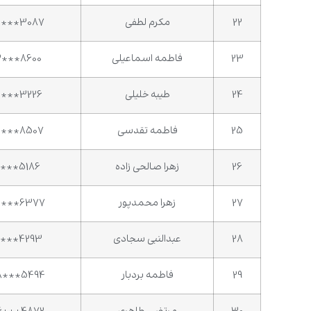
22
مکرم لطفی
3***3087
23
فاطمه اسماعیلی
2***8600
24
طیبه خلیلی
3***3226
25
فاطمه تقدسی
5***8507
26
زهرا صالحی زاده
2***5186
27
زهرا محمدپور
3***6377
28
عبدالنبی سجادی
7***4293
29
فاطمه بردبار
8***5494