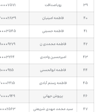
39
رویاصداقت
0***7571
40
فاطمه امینیان
7***2839
41
فاطمه حسینی
2***3545
42
فاطمه محمدی ن
9***9279
43
امیرحسین واحدی
1***3264
44
فاطمه ابوالحسنی
1***9115
45
فاطمه رستم آبادی
3***6415
46
پریوش جهانی
3***0949
47
سید محمد مهدی شریعتی
5***2563