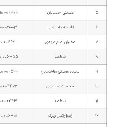
5
هستی احمدیان
9***9329
6
فاطمه دادعلیپور
1***2503
7
دختران امام مهدی
5***6650
8
فاطمه
6***6355
9
سیده هستی هاشمیان
8***2593
10
محمود محمدی
2***4472
11
فاطمه
0***4461
12
زهرا رانین زیرک
4***6318