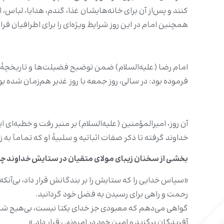
کنند و پس‌از آن برای خانه‌هایشان غذا، گندم، هدایا، لباس،
همچنین امام در این روز شرایط ویژه‌ای را برای اطرافیان فر
امام رضا (علیه‌السلام) ضمن توضیح فضیلت‌ها و تاریخچۀ این 
فرموده بود: در سالی، روز جمعه با روز غدیر هم‌زمان شده بو
آن روز، امیرالمؤمنین (علیه‌السلام) بر منبر رفت و خطبه‌ای 
خداوند گرفته تا ذکر صفات اثباتیه و سلبیۀ او که تماماً به 
بخشی از سخنان زیبای مولای متقیان در ستایش خداوند چن
«سپاس خدایی را که ستایش را بر بندگانش قرار داد، بی‌آنکه 
رحمت و راهی برای رسیدن به فضل خود گردانید.
گواهی می‌دهم که معبودی جز خدای یکتا نیست، بی‌هیچ شری
آفریدگان برگزید و امین خود در امرونهی قرار داد.»