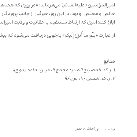
امیرالمؤمنین (علیه‌السلام) می‌فرماید: «در روزی که هجدهم ذو
خالص و مخلص او بود. در این روز، جبرئیل از جانب پروردگار نا
ابلاغ کند؛ امری که ارتباط مستقیم با حقانیت و ولایت امیرالم
از عبارت «بلّغ ما أُنزِلَ إِلَیکَ» به‌خوبی دریافت می‌شود ک
منابع
۱. ر.ک: المصباح المنیر؛ مجمع البحرین: ماده «دوح»
۲. ر. ک: الغدیر، ج1، ص961
برچسب:
بزرگداشت غدیر