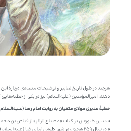
هرچند در طول تاریخ تعابیر و توضیحات متعددی دربارۀ این وا
دهند. امیرالمؤمنین (علیه‌السلام) نیز در یکی از خطبه‌هایی 
خطبۀ غدیری مولای متقیان به روایت امام رضا (علیه‌السلام)
سید بن طاووس در کتاب «مصباح الزائر» از فیاض بن محمد طو
« در سال ۲۵۹ هجری، در شهر طوس امام رضا (علیه‌ا