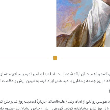
قعه و اهمیت آن ارائه شده است، اما تنها پیامبر اکرم و مولای متقیان ت
که در روز جمعه و مقارن با عید غدیر ایراد کرد، به تبیین ارزش و عظمت ا
سی روایتی از امام رضا (علیه‌السلام) دربارۀ اهمیت روز غدیر نقل ک
لسلام) را در روز غدیر مشاهده کردم. گروهی از یاران خاص ایشان نیز حضور دا