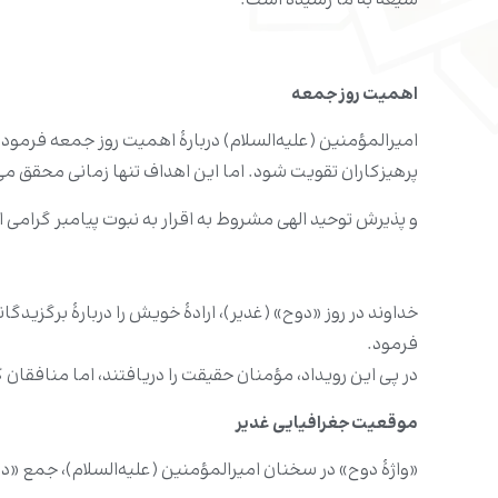
شیعه به ما رسیده است.
اهمیت روز جمعه
امیرالمؤمنین (علیه‌السلام) دربارۀ اهمیت روز جمعه فرمود: «
پرهیزکاران تقویت شود. اما این اهداف تنها زمانی محقق می‌
و پذیرش توحید الهی مشروط به اقرار به نبوت پیامبر گرامی ا
خداوند در روز «دوح» (غدیر)، ارادۀ خویش را دربارۀ برگزیدگا
فرمود.
در پی این رویداد، مؤمنان حقیقت را دریافتند، اما منافقان 
موقعیت جغرافیایی غدیر
«واژۀ دوح» در سخنان امیرالمؤمنین (علیه‌السلام)، جمع «د