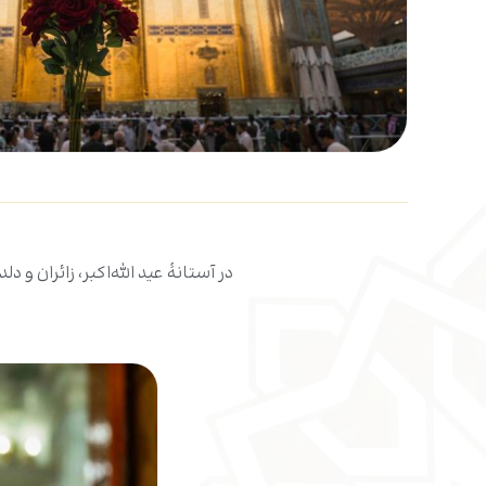
در آستانهٔ عید الله‌اکبر، زائران و