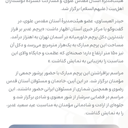
هیئت‌مدیرۀ آستان مقدس علوی، و مشارکت گستردۀ دوستداران
اهل‌بیت (علیهم‌السلام) برگزار شد.
حیدر العیساوی، عضو هیئت‌مدیرۀ آستان مقدس علوی، در
گفت‌وگو با مرکز خبری آستان اظهار داشت: «پرچم غدیر بر فراز
بلندترین دکل پرچم خاورمیانه در آسمان تهران به اهتزاز درآمد.
مساحت این پرچم مبارک به یک‌هزار مترمربع می‌رسد و دکل آن
نیز ۱۵۰ متر ارتفاع دارد؛ صحنه‌ای که عظمت و جایگاه والای این
مناسبت را به‌زیبایی به نمایش گذاشت.»
مراسم برافراشتن این پرچم مبارک با حضور پرشور جمعی از
مؤمنان برگزار شد. در این آیین، خادمان و مسئولان آستان قدس
رضوی و همچنین شماری از مسئولان ایرانی حضور داشتند.
این
مراسم در فضایی سرشار از شور معنوی و شادی برگزار شد و
جلوه‌ای از ارادت و شادمانی مؤمنان به مناسبت عید سعید غدیر،
را به نمایش گذاشت.