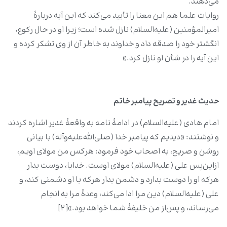
می‌دهند.
روایات علما هم این معنا را تأیید می‌کند که این آیه دربارۀ
امیرالمؤمنین (علیه‌السلام) نازل شده است؛ زیرا او در حال رکوع،
انگشتر خود را صدقه داد و خداوند به خاطر آن از وی تشکر کرده و
این آیه را در شأن او نازل کرد.»
حدیث غدیر و تصریح پیامبر خاتم
امام هادی (علیه‌السلام) در ادامۀ نامه به واقعۀ غدیر اشاره کردند
و نوشتند: «دیدیم که پیامبر خدا (صلی‌الله‌علیه‌وآله) با بیانی
روشن و صریح، به اصحاب خود فرمود: هرکس من مولای اویم،
ازاین‌پس علی (علیه‌السلام) مولای اوست. خدایا، دوست بدار
هرکه او را دوست بدارد و دشمن بدار هرکه با او دشمنی کند، و
علی (علیه‌السلام) دین مرا ادا می‌کند، وعدۀ مرا به انجام
می‌رساند، و پس‌از من خلیفۀ شما خواهد بود.»[۲]