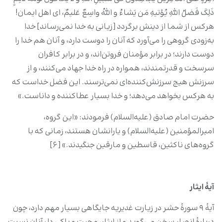
ذَلِکَ فَضلُ اللهِ یُؤتیهِ مَن یَشاءُ و اللهُ واسِعٌ عَلیمٌ، ای اهل ایمان!
هرکس از شما از دینش برگردد [زیانی به خدا نمی‌رساند] خدا
به‌زودی گروهی را می‌آورد که آنان را دوست دارد، و آنان هم خدا را
دوست دارند؛ در برابر مؤمنان فروتن‌اند، و در برابر کافران
سرسخت و قدرتمندند، همواره در راه خدا جهاد می‌کنند، و از
سرزنش هیچ سرزنش‌کننده‌ای نمی‌ترسند. این فضل خداست که
به هرکس بخواهد می‌دهد؛ و خدا بسیار عطاکننده و داناست.»
حضرت امام صادق (علیه‌السلام) فرمودند: «این گروه،
امیرالمؤمنین (علیه‌السلام) و یارانشان هستند، زمانی که با
گروه‌های ناکثین، قاسطین و مارقین جنگیدند.» [۶]
آیۀ ایثار
آیۀ ۹ سورۀ حشر در زیارت غدیریه جایگاهی بسیار مهم دارد، چون