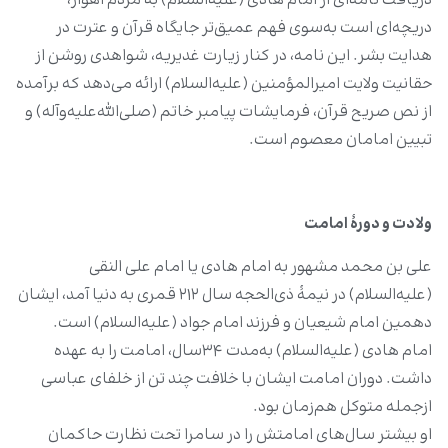
دریافت نامه‌ای از امام هادی (علیه‌السلام) به مردم اهواز،
دریچه‌ای است به‌سوی فهم عمیق‌تر جایگاه قرآن و عترت در
هدایت بشر. این نامه، در کنار زیارت غدیریه، شواهدی روشن از
حقانیت ولایت امیرالمؤمنین (علیه‌السلام) ارائه می‌دهد که برآمده
از نص صریح قرآن، فرمایشات پیامبر خاتم (صلی‌الله‌علیه‌وآله) و
تبیین امامان معصوم است.
ولادت و دورۀ امامت
علی بن محمد مشهور به امام هادی یا امام علی النقی
(علیه‌السلام) در نیمۀ ذی‌الحجه سال ۲۱۲ قمری به دنیا آمد، ایشان
دهمین امام شیعیان و فرزند امام جواد (علیه‌السلام) است.
امام هادی (علیه‌السلام) به‌مدت ۳۴سال، امامت را به عهده
داشت. دوران امامت ایشان با خلافت چند تن از خلفای عباسی
ازجمله متوکل هم‌زمان بود.
او بیشتر سال‌های امامتش را در سامرا تحت نظارت حاکمان