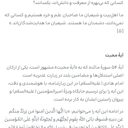
کسانی که بی‌بهره از معرفت و دانش‌اند، یکسانند؟
ما اهل‌بیت و شیعیان ما صاحبان علم و خرد هستیم و کسانی که
نمی‌دانند، دشمنان ما هستند. شیعیان ما هدایت‌شدگان‌اند.»
[۵]
آیۀ محبت
آیۀ ۵۴ سورۀ مائده که به «آیۀ محبت» مشهور است، یکی از ارکان
اصلی استدلال‌ها و مضامین بلند در زیارت غدیریه است.
امام هادی (علیه‌السلام) در این زیارتنامه، با هوشمندی و دقت،
این آیه را برای ترسیم جایگاه ویژۀ امیرالمؤمنین (علیه‌السلام) و
پیروان راستین ایشان به کار برده است.
در ادامه این آیه را می‌خوانیم: «یا أیُّها الَّذینَ آمَنوا مَن یَرتَدَّ مِنکُم
عَن دینِهِ فَسَوفَ یَأتی اللهُ بِقَومٍ یُحِبُّهُم و یُحِبّونَهُ أذِلَّهٍ عَلَى المُؤمِنینَ
أعِزَّهٍ عَلَى الکافِرینَ یُجاهِدونَ فی سَبیلِ اللهِ و لا یَخافونَ لَومَهَ لائِمٍ