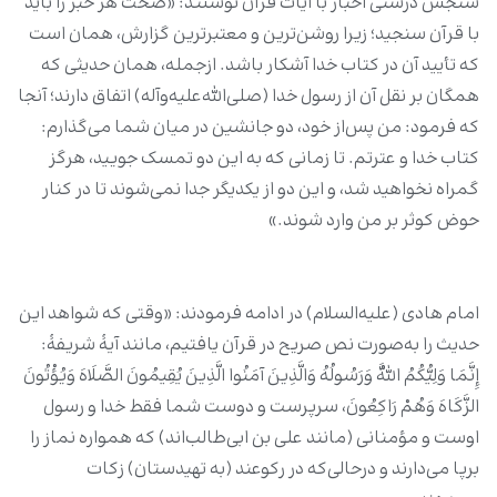
سنجش درستی اخبار با آیات قرآن نوشتند: «صحت هر خبر را باید
با قرآن سنجید؛ زیرا روشن‌ترین و معتبرترین گزارش، همان است
که تأیید آن در کتاب خدا آشکار باشد. ازجمله، همان حدیثی که
همگان بر نقل آن از رسول خدا (صلی‌الله‌علیه‌وآله) اتفاق دارند؛ آنجا
که فرمود: من پس‌از خود، دو جانشین در میان شما می‌گذارم:
کتاب خدا و عترتم. تا زمانی که به این دو تمسک جویید، هرگز
گمراه نخواهید شد، و این دو از یکدیگر جدا نمی‌شوند تا در کنار
حوض کوثر بر من وارد شوند.»
امام هادی (علیه‌السلام) در ادامه فرمودند: «وقتی که شواهد این
حدیث را به‌صورت نص صریح در قرآن یافتیم، مانند آیۀ شریفۀ:
إِنَّمَا وَلِیُّکُمُ اللَّهُ وَرَسُولُهُ وَالَّذِینَ آمَنُوا الَّذِینَ یُقِیمُونَ الصَّلَاهَ وَیُؤْتُونَ
الزَّکَاهَ وَهُمْ رَاکِعُونَ، سرپرست و دوست شما فقط خدا و رسول
اوست و مؤمنانی (مانند علی بن ابی‌طالب‌اند) که همواره نماز را
برپا می‌دارند و درحالی‌که در رکوعند (به تهیدستان) زکات