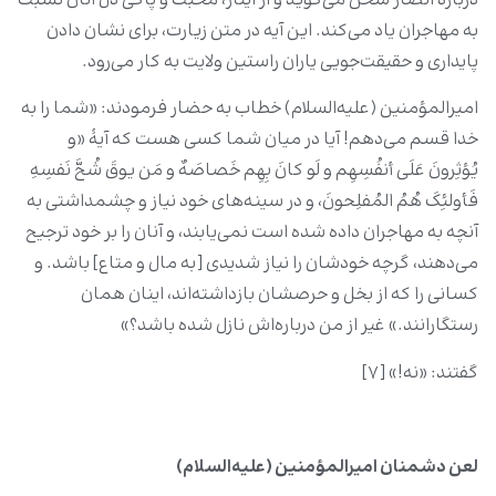
دربارۀ انصار سخن می‌گوید و از ایثار، محبت و پاکی دل آنان نسبت
به مهاجران یاد می‌کند. این آیه در متن زیارت، برای نشان دادن
پایداری و حقیقت‌جویی یاران راستین ولایت به کار می‌رود.
امیرالمؤمنین (علیه‌السلام) خطاب به حضار فرمودند: «شما را به
خدا قسم می‌دهم! آیا در میان شما کسی هست که آیۀ «و
یُؤثِرونَ عَلَى أنفُسِهِم و لَو کانَ بِهِم خَصاصَهٌ و مَن یوقَ شُحَّ نَفسِهِ
فَأولئِکَ هُمُ المُفلِحونَ، و در سینه‌های خود نیاز و چشمداشتی به
آنچه به مهاجران داده شده است نمی‌یابند، و آنان را بر خود ترجیح
می‌دهند، گرچه خودشان را نیاز شدیدی [به مال و متاع] باشد. و
کسانی را که از بخل و حرصشان بازداشته‌اند، اینان همان
رستگارانند.» غیر از من درباره‌اش نازل شده باشد؟»
گفتند: «نه!» [۷]
لعن دشمنان امیرالمؤمنین (علیه‌السلام)