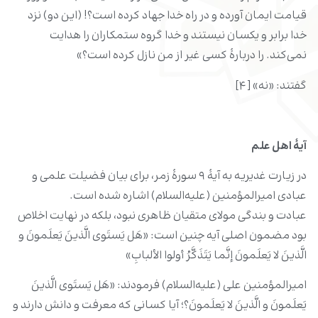
قیامت ایمان آورده و در راه خدا جهاد کرده است؟! (این دو) نزد
خدا برابر و یکسان نیستند و خدا گروه ستمکاران را هدایت
نمی‌کند. را دربارۀ کسی غیر از من نازل کرده است؟»
گفتند: «نه» [۴]
آیۀ اهل علم
در زیارت غدیریه به آیۀ ۹ سورۀ زمر، برای بیان فضیلت علمی و
عبادی امیرالمؤمنین (علیه‌السلام) اشاره شده است.
عبادت و بندگی مولای متقیان ظاهری نبود، بلکه در نهایت اخلاص
بود مضمون اصلی آیه چنین است: «هَل یَستَوی الَّذینَ یَعلَمونَ و
الَّذینَ لا یَعلَمونَ إنَّما یَتَذَکَّرُ أولوا الألبابِ»
امیرالمؤمنین علی (علیه‌السلام) فرمودند: «هَل یَستَوی الَّذینَ
یَعلَمونَ و الَّذینَ لا یَعلَمونَ؟؛ آیا کسانی که معرفت و دانش دارند و