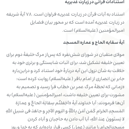
استنادات قرآنی در زیارت غدیریه
استناد به آیات قرآن در زیارت غدیریه فراوان است. ۷۸ آیۀ شریفه
در زیارت غدیریه آمده است که بر محور بیان فضایل
امیرالمؤمنین (علیه‌السلام) است.
آیۀ سقایه الحاج و عماره المسجد
مولای متقیان در شورای شش‌نفره که پس‌از مرگ خلیفۀ دوم برای
تعیین خلیفه تشکیل شد، برای اثبات شایستگی و برتری خود به
خلافت به شأن نزول این آیه دربارۀ خود استناد کرد و دراین‌باره
جابر بن انصاری از امام باقر (علیه‌السلام) روایت کرده است:
«زمانی که لحظۀ مرگ عمر بن‌ خطاب فرا رسید و تصمیم به
مشورت برای تعیین خلیفه داشت، امیرالمؤمنین (علیه‌السلام) به
آن‌ها فرمودند: آیا خداوند آیۀ «أجَعَلتُم سِقایَهَ الحاجِّ و عِمارَهَ
المَسجِدِ الحَرامِ کَمَن آمَنَ بِاللّهِ و الیَومِ الآخِرِ و جاهَدَ فی سَبیلِ اللهِ
لا یَستَوونَ عِندَ اللهِ، آیا آب دادن به حاجیان و آباد کردن
مسجدالحرام را مانند (عمل) کسی قرار داده‌اید که به خدا و روز