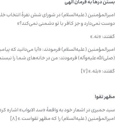
بستن درها به فرمان الهی
امیرالمؤمنین (علیه‌السلام) در شورای شش نفرۀ انتخاب خلیف
دوست نمی‌دارد و جز کافر با تو دشمنی نمی‌کند؟»
گفتند: «نه.»
امیرالمؤمنین (علیه‌السلام) فرمودند: «آیا می‌دانید که پیام
(صلی‌الله‌علیه‌وآله) فرمودند: من در خانه‌های شما را نبستم
گفتند: «بله.» [۷]
مظهر تقوا
سید حمیری در اشعار خود به واقعهٔ «سد الابواب» اشاره کرده 
امیرالمؤمنین (علیه‌السلام) را که مظهر تقواست.» [۸]