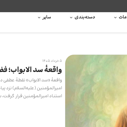
ات
دسته‌بندی
سایر
۵ خرداد ۱۴۰۵
واقعۀ سد الابواب؛ فض
واقعهٔ «سد الابواب» نقطهٔ عطفی در
امیرالمؤمنین (علیه‌السلام) نزد پیام
استناد امیرالمؤمنین قرار گرفت، 