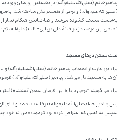
پیامبرخاتم (صلى‌الله‌علیه‌وآله) در نخستین روزهای ورود 
(صلى‌الله‌علیه‌وآله) و برخی از همسرانش ساخته شد. به‌مرور،
به‌سمت مسجد گشوده می‌شد و صاحبانش هنگام نماز از همان 
تمامی این درها، جز در خانۀ علی بن ابی‌طالب (علیه‌السلام) را ب
علت بستن در‌های مسجد
براء بن عازب از اصحاب پیامبر خاتم (صلى‌الله‌علیه‌وآله) و 
آن‌ها به مسجد باز می‌شد. پیامبر (صلی‌الله‌علیه‌وآله) فرمود:
براء می‌گوید: «برخی دربارهٔ این فرمان سخن گفتند.» (اعتر
پس پیامبر خدا (صلی‌الله‌علیه‌وآله) برخاست، حمد و ثنای الهی
سپس به کسی که اعتراض کرده بود فرمود: «من نه خود چیزی را ب
فضایلی بی‌همتا