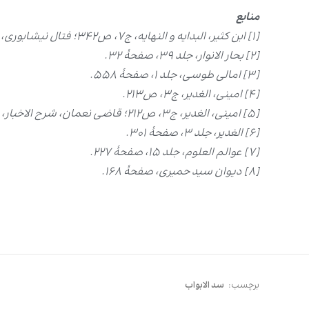
منابع
[۱] ابن کثیر، البدایه و النهایه، ج۷، ص۳۴۲؛ فتال نیشابوری، روضه الواعظین، ص۱۱۸؛ ابن حنبل، فضائل امیرالمؤمنین، ص۱۷۷.
[۲] بحار الانوار، جلد ۳۹، صفحۀ ۳۲.
[۳] امالی طوسی، جلد ۱، صفحۀ ۵۵۸.
[۴] امینی، الغدیر، ج۳، ص۲۱۳.
[۵] امینی، الغدیر، ج۳، ص۲۱۲؛ قاضی نعمان، شرح الاخبار، ج۲، ص۲۰۴.
[۶] الغدیر، جلد ۳، صفحۀ ۳۰۱.
[۷] عوالم العلوم، جلد ۱۵، صفحۀ ۲۲۷.
[۸] دیوان سید حمیری، صفحۀ ۱۶۸.
برچسب:
سد الابواب