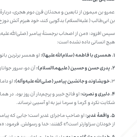
عمرو بن میمون از تابعین و محدثان قرن دوم هجری، دربارۀ ف
بن ابی‌طالب (علیه‌السلام) بدگویی کند، خود هیزم آتش دوز
سپس افزود: «من از اصحاب برجستۀ پیامبر (صلی‌الله‌علیه‌و
هیچ انسانی داده نشده است:
۱.
همسری با فاطمه (سلام‌الله‌علیها):
او همسر برترین بانوی
۲.
پدری حسن و حسین (علیهما‌السلام):
آن دو، سرور جوانا
۳
.
خویشاوند و جانشین پیامبر (صلی‌الله‌علیه‌وآله):
او داما
۴.
دلیری و نصرت:
او فاتح خیبر و پرچم‌دار آن روز بود. در هم
شکایت نکرد و گرما و سرما نیز به او آسیبی نرساند.
۵.
واقعۀ غدیر:
او صاحبِ ماجرای غدیر است؛ جایی که پیامبر (
از خودتان سزاوارتر است؟» گفتند: خدا و رسولش. فرمود: «