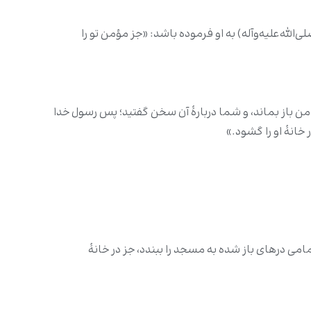
له‌علیه‌وآله) به او فرموده باشد: «جز مؤمن تو را
ٔ من باز بماند، و شما دربارهٔ آن سخن گفتید؛ پس رسول خدا
 خانۀ او را گشود.»
امی درهای باز شده به مسجد را ببندد، جز در خانهٔ