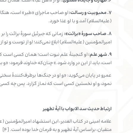
۶.
طهارت و جایگاه معنوی:
او از «اهل عبا» است؛ همان کسان
۷.
محبوبیت و رسالت:
او صاحب ماجرای «طیر» است، هنگامی ک
(علیه‌السلام) آمد و با او غذا خورد.
۸. صاحب سورۀ «برائت»:
زمانی که جبرئیل سورۀ برائت را بر پی
امیرالمؤمنین (علیه‌السلام) ابلاغ نمی‌کند؛ او از توست و تو ا
۹. شهر علم:
او گنجینۀ علم نبوت است؛ همان کسی است که پی
است، باید از این در وارد شود.» چنان‌که خداوند فرمود: «و ب
عمرو در پایان می‌گوید: «و او در جنگ‌ها برطرف‌کنندۀ سختی‌ها 
نمود، و او نخستین کسی است که نماز گزارد. پس چه کسی ستمکا
ارتباط حدیث سد الابواب با آیۀ تطهیر
علامه امینی در کتاب الغدیر، این استشهاد امیرالمؤمنین (علی
متقیان، براساس آیۀ تطهیر و به فرمان خدا بوده است. [۴]