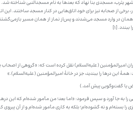
به شهر یثرب، مسجدی بنا نهاد که بعدها به نام مسجدالنبی شناخته شد.
 برخی از صحابه نیز برای خود اتاق‌هایی در کنار مسجد ساختند. این اتا
در وارد مسجد می‌شدند و پس‌از نماز از همان مسیر بازمی‌گشتند. پیا
بندد. [۱]
یاران امیرالمؤمنین (علیه‌السلام) نقل کرده است که: «گروهی از اصحاب پی
 همۀ این درها را ببندید، جز در خانهٔ امیرالمؤمنین (علیه‌السلام).»
اض یا گفت‌وگویی پیش آمد.)
 را به جا آورد و سپس فرمود: «اما بعد؛ من مأمور شده‌ام که این درها را
سته‌ام و نه گشوده‌ام؛ بلکه به کاری مأمور شده‌ام و از آن پیروی کرده‌