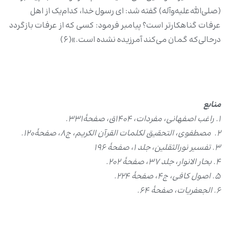
(صلی‌الله‌علیه‌وآله) گفته شد: ای رسول خدا، کدام‌یک از اهل
عرفات گناهکارتر است؟ پیامبر فرمود: کسی که از عرفات بازگردد
درحالی‌که گمان می‌کند آمرزیده نشده است.»(۶)
منابع
۱. راغب اصفهانی، مفردات، ۱۴۰۴ق، صفحۀ۳۳۱.
۲. مصطفوی، التحقیق لکلمات القرآن الکریم، ج۸، صفحۀ۱۲۰.
۳. تفسیر نورالثقلین، جلد ۱، صفحۀ ۱۹۶
۴. بحار الانوار، جلد ۳۷، صفحۀ ۲۰۲.
۵. اصول کافی، ج4، صفحۀ ۲۲۴.
۶. الجعفریات، صفحۀ ۶۴.