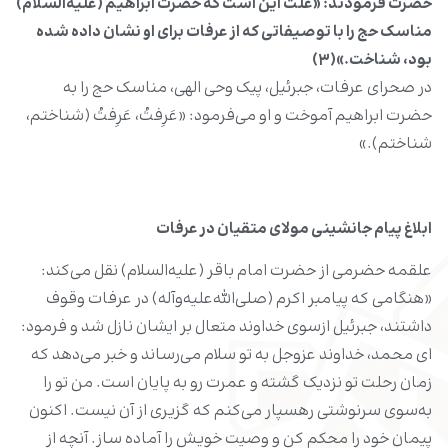
حضرت فرمودند: «علت این است که حضرت ابراهیم (علیه‌السلام)
مناسک حج را با توصیفاتی که از عرفات برای او نشان داده شده
بود، شناخت.»(۳)
در صحرای عرفات، جبرئیل، پیک وحی الهی، مناسک حج را به
حضرت ابراهیم آموخت و او می‌فرمود: «عَرِفتُ، عَرِفتُ (شناختم،
شناختم).»
ابلاغ پیام جانشینی مولای متقیان در عرفات
علقمه حضرمی از حضرت امام باقر (علیه‌السلام) نقل می‌کند:
«هنگامی که پیامبر اکرم (صلی‌الله‌علیه‌وآله) در عرفات وقوف
داشتند، جبرئیل ازسوی خداوند متعال بر ایشان نازل شد و فرمود:
ای محمد، خداوند عزوجل به تو سلام می‌رساند و خبر می‌دهد که
زمان رحلت تو نزدیک گشته و عمرت رو به پایان است. من تو را
به‌سوی سرنوشتی رهسپار می‌کنم که گزیری از آن نیست. اکنون
پیمان خود را محکم کن و وصیت خویش را آماده ساز. آنچه از