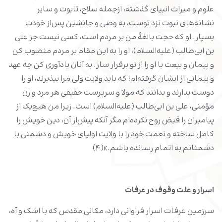
علوم و میراث انبیای گذشته، ازجمله سلاح، تابوت و سایر
نشانه‌های نبوت نزد توست، به وصی و جانشین پس‌از خودت
بسپار. او که حجت بالغۀ من بر مردم است، کسی نیست جز علی
بن ابی‌طالب (علیه‌السلام)، او را به این مقام بر مردم منصوب کن
و پیمان و بیعت با او را از نو برقرار ساز. به آنان یادآوری کن چه عهد
و پیمانی از ایشان گرفته‌ام؛ که باید ولایت ولی مرا بپذیرند، او را
دوست بدارند و بدانند که مولا و سرپرست حقیقی هر مرد و زن
مؤمنی، علی بن ابی‌طالب (علیه‌السلام) است. زیرا من هیچ‌یک از
پیامبران را قبض روح نکرده‌ام مگر آنکه پیش‌از آن، دین خویش را
کامل ساخته و نعمت خود را با ولایت اولیای خویش و دشمنی با
دشمنانم به اتمام رسانده باشم.»(۴)
اسرار و علت وقوف در عرفات
سرزمین عرفات اسرار فراوانی دارد، مکانی مقدس که با اشک و آه،