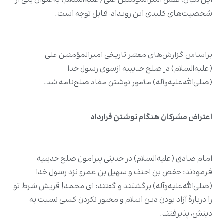
این میان، نقش امیرالمؤمنین علی (علیه‌السلام) به‌عنوان یکی از
شخصیت‌های کلیدی این رویداد، قابل توجه است.
براساس گزارش‌های معتبر تاریخی امیرالمؤمنین علی
(علیه‌السلام) در صلح حدیبیه ازسوی رسول خدا
(صلی‌الله‌علیه‌و‌آله‌) مأمور نوشتن مفاد صلح‌نامه شد.
اعتراض‌ مشرکان هنگام نوشتن قرارداد
امام صادق (علیه‌السلام) در حدیثی پیرامون صلح حدیبیه
فرمودند: حفص بن احنف و سهیل بن عمرو نزد رسول خدا
(صلی‌الله‌علیه‌وآله) برگشتند و گفتند: اى محمد! قریش شرط تو
را دربارۀ آزاد بودن دین اسلام و مجبور نکردن کسى نسبت به
دینش، پذیرفتند.