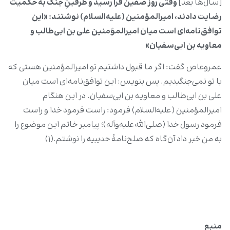
[سال‌ها بعد]
وقتی روز صفین فرا رسید و طرفینِ جنگ به حکمیت
رضایت دادند، امیرالمؤمنین (علیه‌السلام) نوشتند: «این
توافق‌نامه‌اى است میان امیرالمؤمنین على بن ابى‌طالب و
معاویه بن ابى‌سفیان»
عمروعاص گفت: اگر ما قبول داشتیم تو امیرالمؤمنین هستى که
با تو نمى‌جنگیدیم. پس بنویس: این توافق‌نامه‌اى است میان
علی بن ابى‌طالب و معاویه بن ابى‌سفیان. در این هنگام
امیرالمؤمنین (علیه‌السلام) فرمود: راست فرمود خدا و راست
فرمود رسول خدا (صلی‌الله‌علیه‌وآله)؛ پیامبر خاتم این موضوع را
به من خبر داد آن‌گاه که صلح‌نامۀ حدیبیه را نوشتم.(۱)
منبع