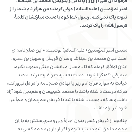
فرمود: اى على! [آن را] پاک کن و بنویس: محمد بن عبدالله.
امیرالمؤمنین (علیه‌السلام) عرض کردند: من هرگز نام شما را از
نبوت پاک نمی‌کنم. رسول خدا خود با دست مبارکشان کلمۀ
«رسول‌الله» را پاک کردند.
سپس امیرالمؤمنین (علیه‌السلام) نوشتند: «این صلح‌نامه‌اى
است میان محمد بن عبدالله و سران قریش و سهیل بن عمرو.
اینان توافق کردند که تا ده سال میانشان جنگى صورت نگیرد،
متعرض یکدیگر نشوند، دست به سرقت و غارت نزنند، قصد
خیانت به موارد قرارداد و زیر پا نهادن صلح‌نامه را در دل نپرورانند،
هرکه دوست داشته باشد با محمد هم‌پیمان و هم‌دین شود آزاد
باشد و هرکه دوست داشته باشد با قریش هم‌پیمان و هم‌آیین
شود نیز آزاد باشد.
چنانچه از قریش کسى بدون اجازۀ ولى و سرپرستش به یاران
محمد ملحق شد مسترد شود و اگر از یاران محمد کسى به