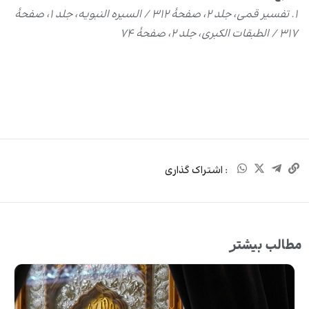
۱. تفسیر قمی، جلد ۲، صفحۀ ۳۱۲ / السیره النبویه، جلد ۱، صفحۀ
۳۱۷ / الطبقات الکبری، جلد ۲، صفحۀ ۷۴
: اشتراک گذاری
مطالب بیشتر