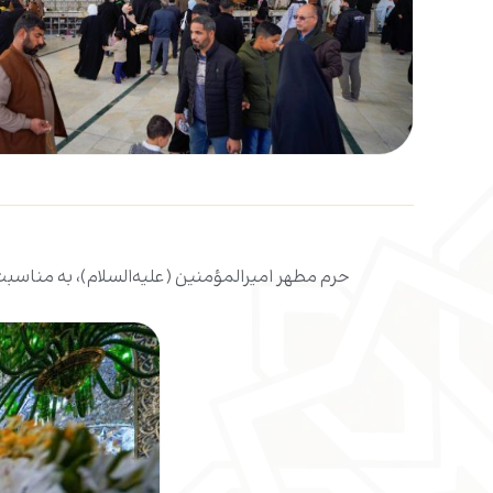
حرم مطهر امیرالمؤمنین (علیه‌السلام)، به مناس