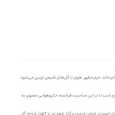
 کرده‌اند. حرم مطهر علوی با گل‌های طبیعی تزیین می‌شود.
 گل طبیعی، افزون‌بر تزیین ایوان طلای حرم است تا در این مناسبت فرخنده، حال‌وهوایی معنوی به
وی افزود: «همچنین مرقد مطهر مسلم بن عقیل (علیه‌السلام) با حدود ۹هزار شاخه گل تزیین شده و علاوه‌بر آن، محفل قرآنی که قرار است در صحن حیدری برگزار شود نیز با ۹هزار شاخه گل