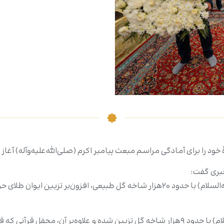
د را برای آمادگی مراسم مبعث پیامبر اکرم (صلی‌الله‌علیه‌وآله) آغاز
بری گفت:
«این اقدامات شامل تزیین مرقد مطهر امیرالمؤمنین (علیه‌السلام) با حدود ۲۰هزار شاخه