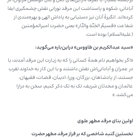
برجستۀ بسیار، با صرف دارایی‌های کلان و بذل کوشش فراوان، در
آبادانی، شکوه و پاسداشت این مرقد نورانی نقش چشمگیری ایفا
کرده‌اند. انگیزۀ آنان نیز دستیابی به پاداش الهی و بهره‌مندی از
شفاعت «قسیمُ الجَنّهِ والنّار» یعنی حضرت امیرالمؤمنین‌
(علیه‌السلام) بوده است.
«سید عبدالکریم بن طاووس» دراین‌باره می‌گوید:
«اگر بخواهیم نام همۀ کسانی را که به زیارت این مرقد آمدند، یا
در عمران و آبادانی‌اش نقش داشتند و با این کار به خداوند تقرب
جستند، از پادشاهان، بزرگان، وزرا، ادیبان، قضات، فقیهان،
عالمان و محدثان شریف، تک به تک ذکر کنیم، سخن به درازا
می‌کشد.»
اولین بنای مرقد مطهر علوی
نخستین گنبد شاخصی که بر فراز مرقد مطهر حضرت