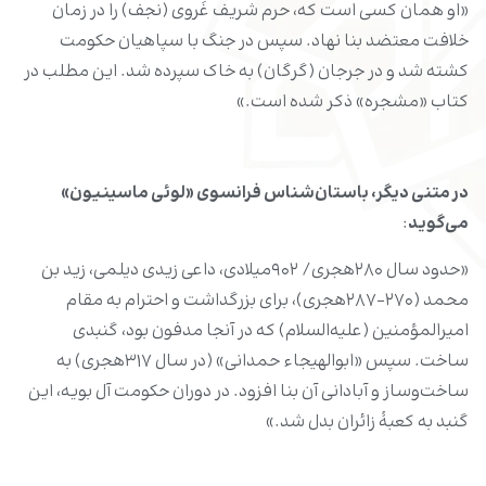
«او همان کسی است که، حرم شریف غَروی (نجف) را در زمان
خلافت معتضد بنا نهاد. سپس در جنگ با سپاهیان حکومت
کشته شد و در جرجان (گرگان) به خاک سپرده شد. این مطلب در
کتاب «مشجره» ذکر شده است.»
در متنی دیگر، باستان‌شناس فرانسوی «لوئی ماسینیون»
می‌گوید
:
«حدود سال ۲۸۰هجری/ ۹۰۲میلادی، داعی زیدی دیلمی، زید بن
محمد (۲۷۰–۲۸۷هجری)، برای بزرگداشت و احترام به مقام
امیرالمؤمنین (علیه‌السلام) که در آنجا مدفون بود، گنبدی
ساخت. سپس «ابوالهیجاء حمدانی» (در سال ۳۱۷هجری) به
ساخت‌وساز و آبادانی آن بنا افزود. در دوران حکومت آل ‌بویه، این
گنبد به کعبۀ زائران بدل شد.»