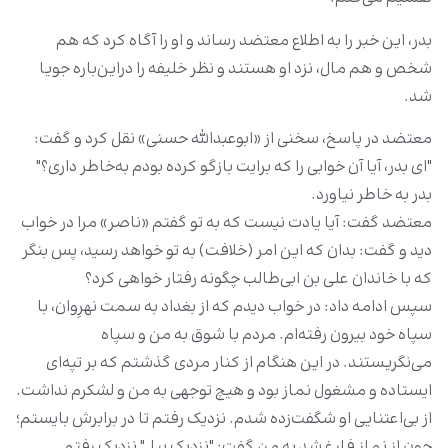
بدر، این خبر را به اطلاع معتضد رساند و او را آگاه کرد که هم
شخص و هم مال، نزد او هستند و نظر خلیفه را دراین‌باره جویا
شد.
معتضد در پاسخ، سخنی از «ابوعبدالله حسنی» نقل کرد و گفت:
"ای بدر، آیا آن خوابی را که برایت بازگو کرده بودم به‌خاطر داری؟"
بدر به خاطر نیاورد.
معتضد گفت: آیا یادت نیست که به تو گفتم «ناصر» مرا در خواب
دید و گفت: بدان که این امر (خلافت) به تو خواهد رسید، پس بنگر
که با خاندان علی بن ابی‌طالب چگونه رفتار خواهی کرد؟
سپس ادامه داد: در خواب دیدم که از بغداد به سمت نهرِوان، با
سپاه خود بیرون رفته‌ام. مردم با شوق به من و سپاه
می‌نگریستند. در این هنگام از کنار مردی گذشتم که بر تپه‌ای
ایستاده و مشغول نماز بود و هیچ توجهی به من و لشکرم نداشت.
از بی‌اعتنایی او شگفت‌زده شدم. نزدیک رفتم تا در برابرش بایستم؛
چون از نماز فارغ شد به من گفت: "نزدیک بیا." نزدیک رفتم.