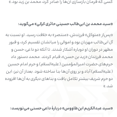
کسی که فرمان بازسازی آن‌ها را صادر کرد، محمد بن زید بود.»
«سید محمد بن ابی‌طالب حسینی حائری کرکی» می‌گوید:
«پس‌از «متوکل» فرزندش، «منتصر» به خلافت رسید. او نسبت به
آل ابی‌طالب مهربان بود و اموالی را میانشان تقسیم کرد، و قبور
مطهر در دوران او دوباره آشکار شدند. تا آنکه دو داعی، حسن و
محمد فرزندان «زید بن حسن»، قیام کردند. محمد دستور داد
حرم‌های حضرت امیرالمؤمنین (علیه‌السلام) و حرم امام حسین
(علیه‌السلام) آباد و بر روی آن‌ها بنا ساخته شود. بعداز آن نیز، این
دو حرم شریف بیشتر تکامل یافت و بناهای دیگری به آن‌ها افزوده
شد.»
«سید عبدالکریم ابن‌طاووس» دربارۀ داعی حسنی می‌نویسد: