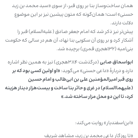
همان ساخت‌وساز بنا بر روی قبر، از سوی «سید محمد بن زید
حسنی» است؛ همان‌گونه که متون پیشین نیز بر این موضوع
دلالت دارند.
پیش‌تر نیز ذکر شد که امام جعفر صادق (علیه‌السلام) قبر را
آشکار کرد و بر روی آن سکویی بنا نهاد، آن هم در سالی که حکومت
بنی‌امیه (۱۳۲هجری قمری) برچیده شد.
ابواسحاق صابی
(درگذشت ۳۸۴هجری) نیز به همین نظر اشاره
دارد و دربارۀ «داعی حسنی» می‌گوید:
«او اولین کسی بود که بر
روی قبر امیرالمؤمنین علی‌ بن ‌ابی‌طالب و امام حسین
(علیهما‌السلام) در غری و حائر بنا ساخت و بیست‌هزار دینار هزینه
کرد، تا این دو محل مزار ساخته شد.»
«ابن‌اسفندیار» روایت می‌کند:
«تا روزگار داعی محمد بن زید، مشاهد شریف