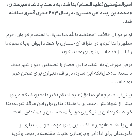
امیرالمؤمنین‌(علیه‌السلام) بنا شد، به دست پادشاه طبرستان،
«محمد بن زید داعی حسنی»، در سال
۲۸۳
هجری قمری ساخته
شد.
او در دوران خلافت «معتضد بالله عباسی»، با اهتمام فراوان، حرم
مطهر را بنا کرد و در اطراف آن حصاری با هفتاد ایوان ایجاد نمود تا
زائران از خدمات بهتری بهره‌مند شوند.
برخی مورخان، به اشتباه، این حصار را نخستین دیوار شهر نجف
دانسته‌اند؛ حال‌آنکه این سازه، در واقع، دیواری برای صحن حرم
بوده است.
پیش‌تر، امام جعفر صادق‌(علیه‌السلام) خبر داده بودند که مردی
پیش از شهادتش، حصاری با هفتاد طاق برای این مرقد شریف بنا
خواهد کرد؛ این پیش‌گویی دربارۀ «محمد بن زید» تحقق یافت.
این پادشاه علاوه‌بر ساخت این بنای مهم، اموال بسیاری از
طبرستان برای آبادانی و بازسازی عتبات مقدسه در نجف و کربلا