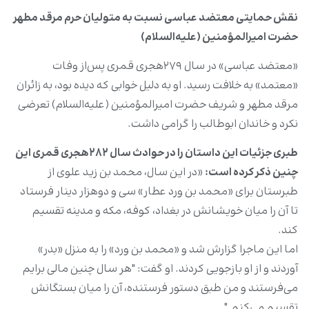
نقش حمایتی معتضد عباسی نسبت به متولیان حرم مرقد مطهر
حضرت امیرالمؤمنین (علیه‌السلام)
«معتضد عباسی» در سال ۲۷۹هجری قمری پس‌از وفات
«معتمد» به خلافت رسید. او به دلیل خوابی که دیده بود، به زائران
مرقد مطهر و شریف حضرت امیرالمؤمنین (علیه‌السلام) تعرضی
نکرد و خاندان ابوطالب را گرامی داشت.
طبری جزئیات این داستان را در حوادث سال ۲۸۲هجری قمری این
چنین ذکر کرده است:
«در این سال، محمد بن زید علوی از
طبرستان برای «محمد بن ورد عطار» سی و دوهزار دینار فرستاد
تا آن را میان خویشانش در بغداد، کوفه، مکه و مدینه تقسیم
کند.
اما این ماجرا گزارش شد و «محمد بن ورد» را به منزل «بدر»
آوردند و از او بازجویی کردند. او گفت: "هر سال چنین مالی برایم
می‌فرستند و من طبق دستور فرستنده، آن را میان بستگانش
تقسیم می‌کنم."