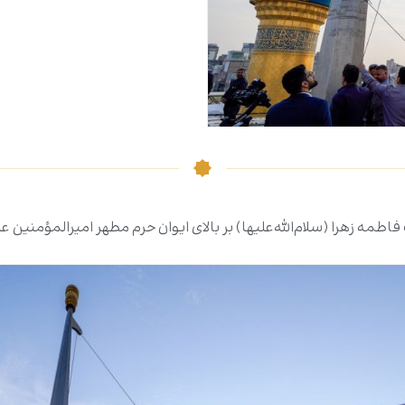
مه زهرا (سلام‌الله‌علیها) بر بالای ایوان حرم مطهر امیرالمؤمنین علی 