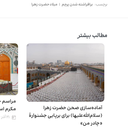
برچسب:
برافراشته شدن پرچم
|
میلاد حضرت زهرا
مطالب بیشتر
مراسم ج
آماده‌سازی صحن حضرت زهرا
مکرم اسل
(سلام‌الله‌علیها) برای برپایی جشنوارهٔ
۲۱ آذر ۱۴۰۴
«چادر من»