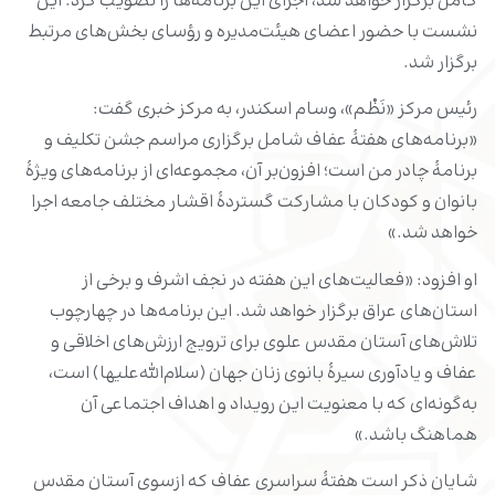
کامل برگزار خواهد شد، اجرای این برنامه‌ها را تصویب کرد. این
نشست با حضور اعضای هیئت‌مدیره و رؤسای بخش‌های مرتبط
برگزار شد.
رئیس مرکز «نَظْم»، وسام اسکندر، به مرکز خبری گفت:
«برنامه‌های هفتۀ عفاف شامل برگزاری مراسم جشن تکلیف و
برنامهٔ چادر من است؛ افزون‌بر آن، مجموعه‌ای از برنامه‌های ویژۀ
بانوان و کودکان با مشارکت گستردۀ اقشار مختلف جامعه اجرا
خواهد شد.»
او افزود: «فعالیت‌های این هفته در نجف اشرف و برخی از
استان‌های عراق برگزار خواهد شد. این برنامه‌ها در چهارچوب
تلاش‌های آستان مقدس علوی برای ترویج ارزش‌های اخلاقی و
عفاف و یادآوری سیرۀ بانوی زنان جهان (سلام‌الله‌علیها) است،
به‌گونه‌ای که با معنویت این رویداد و اهداف اجتماعی آن
هماهنگ باشد.»
شایان ذکر است هفتۀ سراسری عفاف که ازسوی آستان مقدس