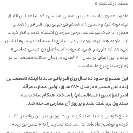
لحظه درگذشت.»
داوود، عموی «اسماعیل بن عیسی عباسی» که شاهد این اتفاق
بود، توبه کرد و دستور داد صندوقی چوبی روی قبر قرار دهند و
محل را با خاک بپوشانند. برخی مورخان اشتباه کرده و فکر کردند
این داوود همان «داوود بن علی سفاح» است، اما بررسی‌ها نشان
می‌دهد که داوود واقعی، عموی «اسماعیل بن عیسی عباسی»
بوده و این اتفاق در سال ۲۷۳هـ.ق، در زمان خلافت معتمد، نه در
زمان سفاح، رخ داده است.
این صندوق حدود ده سال روی قبر باقی ماند تا اینکه «محمد بن
زید داعی حسنی» در سال ۲۸۳هـ.ق، اولین عمارت مرقد
امیرالمؤمنین (علیه‌السلام) را ساخت. هنگام ساخت بنا،
صندوق برداشته نشد و بر روی آن عمارتی ساخته شد.
شیخ طوسی و سید عبدالکریم بن طاووس نیز این روایت را تأیید
کرده و توضیح داده‌اند که، ساخت عمارت را به «حسن بن زید»
نسبت داده‌اند، که این اشتباه است و در حقیقت «محمد بن زید»