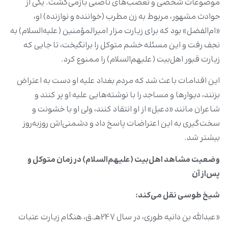
موضوعات شخصی و تعصب‌های ناصبی بازمی‌گشت. یکی از
حوادث مشهور، مربوط به زن مطرب (خواننده و نوازنده) او،
«ام‌الفضل» بود که برای زیارت مزار امیرالمؤمنین (علیه‌السلام) به
نجف رفت و این مسئله خشم متوکل را برانگیخت، تا جایی که
زیارت قبور اهل‌بیت (علیهم‌السلام) را ممنوع کرد.
این اقدامات باعث شد که مردم بغداد علیه او دست به اعتراض
بزنند، دیوارها و مساجد را با نوشته‌هایی علیه او پر کنند و
شاعران مانند «دعبل» از او انتقاد کنند، ولی او با خشونت و
سخت‌گیری به این اعتراضات پاسخ داد و دشمنی‌اش روزبه‌روز
بیشتر شد.
وضعیت مشاهد اهل‌بیت (علیهم‌السلام) در زمان متوکل و
پس‌از آن
شیخ طوسی نقل می‌کند:
«عبدالله بن دانیه طوری، در سال 247هـ.ق، هنگام زیارت عتبات