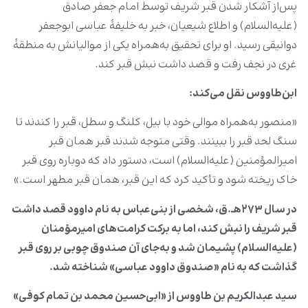
پس‌از آشکار شدن قبر شریف توسط امام جعفر صادق
(علیه‌السلام) و اطلاع شیعیان، خبر به خلیفۀ عباسی ابوجعفر
دوانیقی رسید. او برای تحقیق به‌همراه یکی از موالیانش به منطقۀ
غری در نجف رفت و قصد داشت نبش قبر کند.
ابن‌طاووس نقل می‌کند:
«منصور به‌همراه موالی خود با بیل، کلنگ و سطل، قبر را کندند تا
سنگ لحد قبر را ببینند. وقتی متوجه شدند قبر همان قبر
امیرالمؤمنین (علیه‌السلام) است، دستور داد که دوباره روی قبر
خاک ریخته شود و تأکید کرد که این قبر، همان قبر مطهر است.»
در سال ۲۷۳هـ.ق، شخصی از بنی‌عباس به نام داوود قصد داشت
قبر شریف را نبش کند، اما به برکت کرامت‌های امیرمؤمنان
(علیه‌السلام) پشیمان شد و به‌جای آن صندوق چوبی بر روی قبر
گذاشت که به نام «صندوق داوود عباسی» شناخته شد.
سید عبدالکریم بن طاووس از «ابی‌حسین محمد بن تمام کوفی»