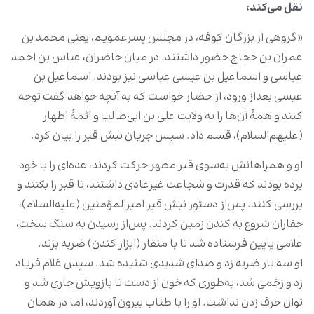
نقل می‌کند:
«گروهی از بزرگان کوفه، در مجلس پسرعمویم، یعنی محمد بن
عمران بن حجاج حضور داشتند. در میان حاضران، عباس بن احمد
عباسی و اسماعیل بن عیسی عباسی نیز بودند. اسماعیل بن
عیسی بعداز ورود، از حضار خواست که به ‌آنچه خواهد گفت توجه
کنند و همۀ آن‌ها را به ولایت علی ‌بن ‌ابی‌طالب و ائمۀ اطهار
(علیهم‌السلام)، قسم داد. سپس جریان نبش قبر را بیان کرد.
او و همراهانش به‌سوی قبر مطهر حرکت کردند، عده‌ای را با خود
برده بودند که قدرت و شجاعت غیرعادی داشتند، تا قبر را بکنند و
بررسی کنند. پس‌از دستور نبش قبر امیرالمؤمنین (علیه‌السلام)،
حفاران شروع به کندن زمین کردند. پس‌از رسیدن به سنگ سخت،
غلامی پایین فرستاده شد تا با منقار (ابزار کندن) ضربه بزند.
او سه بار ضربه زد و صدای شدیدی شنیده شد. سپس غلام فریاد
زد و زخمی شد، به‌طوری‌ که خون از دست تا بازویش جاری شد و
توان حرف زدن نداشت. او را با طناب بیرون آوردند، اما در همان