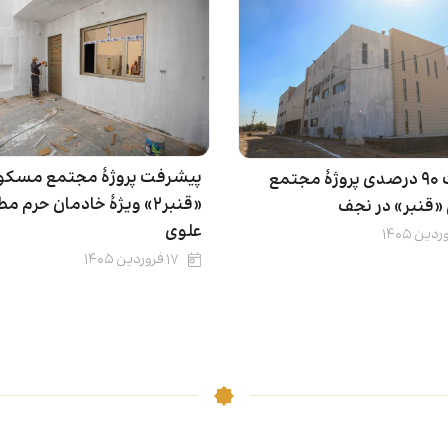
پیشرفت پروژۀ مجتمع مسکو
پیشرفت ۹۰ درصدی پروژهٔ مجتمع
«قنبر۲» ویژۀ خادمان حرم م
«قنبر» در نجف
علوی
۱۷ فروردین ۱۴۰۵