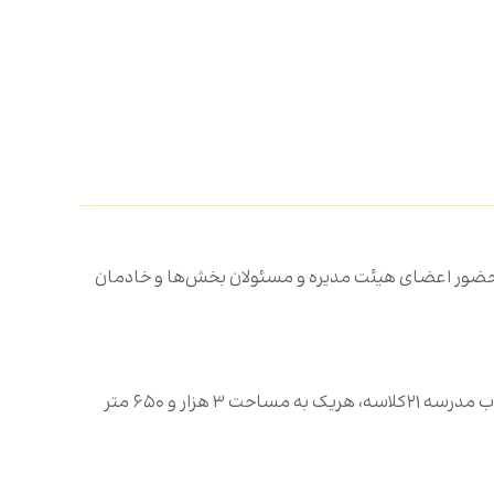
در حضور اعضای هیئت مدیره و مسئولان بخش‌ها و خادمان
«مصطفی محبوبه»، مسئول امور فنی و مهندسی آستان درباره ساخت این مجتمع اظهار داشت: «این مجتمع آموزشی شامل ۳ باب مدرسه ۲۱کلاسه، هریک به مساحت ۳ هزار و ۶۵۰ متر