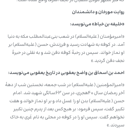
که قبر مطهر مولای متقیان در نجف اشرف واقع شده است.
روایت مورخان و دانشمندان
«خلیفه بن خیاط» می‌نویسد
:
«امیرمؤمنان (علیه‌السلام) در شعب بنی‌عبدالمطلب مکه به دنیا
آمد. در کوفه به شهادت رسید و فرزندش، حسن (علیه‌السلام) بر
او نماز خواند. سپس در رحبۀ کوفه دفن شد و به نقلی در حیرۀ
نجف دفن گردید.»
احمد بن اسحاق بن واضح یعقوبی در تاریخ یعقوبی می‌نویسد
:
«امیرالمؤمنین (علیه‌السلام) در شب جمعه، نخستین شب از دهۀ
آخر رمضان سال 40هجری، در سن 63سالگی شهید شد. امام
حسن (علیه‌السلام) بدن او را غسل داد و بر او نماز خواند و هفت
تکبیر گفت، سپس فرمود: بر هیچ‌کس بعد از پدرم چنین تکبیر
نخواهم گفت. سپس او را در کوفه در محلی به نام غَری به خاک
سپردند.»