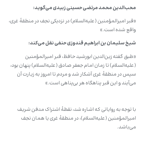
محب‌الدین محمد مرتضی حسینی زبیدی می‌گوید
:
«قبر امیرالمؤمنین (علیه‌السلام) در نزدیکی نجف در منطقۀ غری،
واقع شده است.»
شیخ سلیمان بن ابراهیم قندوزی حنفی نقل می‌کند
:
«طبق گفته زین‌الدین ابورشید حافظ، قبر امیرالمؤمنین
(علیه‌السلام) تا زمان امام جعفر صادق (علیه‌السلام) پنهان بود،
سپس در منطقۀ غری آشکار شد و مردم تا امروز به زیارت آن
می‌آیند و این قبر پناهگاه هر بی‌پناهی است.»
با توجه به روایاتی که اشاره شد، نقطۀ اشتراک مدفن شریف
امیرالمؤمنین (علیه‌السلام)، در منطقۀ غری یا همان نجف
می‌باشد.