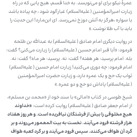
عمرۀ نیکو برای او می‌نویسد. به خدا قسم، هیچ پایی که در راه
زیارت امیرالمؤمنین (علیه‌السلام) غبارآلود شود ، چه پیاده باشد
یا سواره ،هرگز به آتش دوزخ نمی‌رسد. ای ابن‌مارد! این حدیث را
باید با آب طلا نوشت.»
در روایت دیگری امام صادق (علیه‌السلام) به عبدالله بن طلحه
فرمود: «آیا قبر امام حسین (علیه‌السلام) را زیارت می‌کنی؟ گفت:
بله. امام پرسید: هر هفته؟ گفت: نه. پرسید: هر ماه؟ گفت: نه.
امام فرمود: چه دوری می‌کنید! زیارت امام حسین (علیه‌السلام)
ثواب یک حج و یک عمره دارد، و زیارت حضرت امیرالمؤمنین
(علیه‌السلام) پاداش دو حج و دو عمره.»
شیخ طوسی در کتاب «امالی» با سند خود از «محمد بن مسلم»،
از امام جعفر صادق (علیه‌السلام) روایت کرده است:
«خداوند
هیچ مخلوقی را بیش از فرشتگان نیافریده است. و هر روز هفتاد
هزار فرشته فرود می‌آیند. نخست به بیت ‌المعمور می‌روند و بر
گرد آن طواف می‌کنند. سپس فرود می‌آیند و بر گرد کعبه طواف