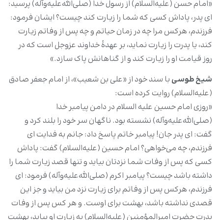
«امام حسن (علیه‌السلام) از رسول خدا (صلی‌الله‌علیه‌وآله) پرسید:
ای پدر، پاداش کسی که شما را زیارت کند چیست؟ ایشان فرمود:
فرزندم، هرکس مرا چه در زمان حیاتم و چه پس از وفاتم زیارت
کند، یا پدرت را زیارت نماید، بر عهدۀ خداوند عزوجل است که در
روز قیامت او را زیارت کند و از گناهانش پاک سازد.»
شیخ طوسی
با سند خود از «علی بن شعیب»، از امام جعفر صادق
(علیه‌السلام) روایت کرده است:
«روزی امام حسین علیه السلام در دامن پیامبر خدا
(صلی‌الله‌علیه‌وآله) نشسته بود. ناگهان سر خود را بلند کرد و
گفت: ای پدر جان! پیامبر خاتم پاسخ داد: جانم به فدایت ای
فرزندم، چه می‌خواهی؟ امام حسین (علیه‌السلام) گفت: پاداش
کسی که پس از وفات شما نزدتان بیاید و تنها قصد زیارت شما را
داشته باشد چیست؟ پیامبر اکرم (صلی‌الله‌علیه‌وآله) فرمود: ای
فرزندم، هرکس پس از وفاتم برای زیارت نزد من بیاید و جز این
قصدی نداشته باشد، بهشت برای اوست. و هر کس پس از وفات
پدرت حضرت امیرالمؤمنین (علیه‌السلام) به زیارت او بیاید، بهشت