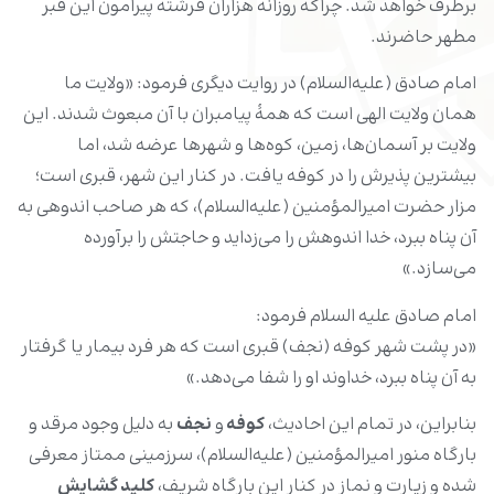
برطرف خواهد شد. چراکه روزانه هزاران فرشته پیرامون این قبر
مطهر حاضرند.
امام صادق (علیه‌السلام) در روایت دیگری فرمود: «ولایت ما
همان ولایت الهی است که همۀ پیامبران با آن مبعوث شدند. این
ولایت بر آسمان‌ها، زمین، کوه‌ها و شهرها عرضه شد، اما
بیشترین پذیرش را در کوفه یافت. در کنار این شهر، قبری است؛
مزار حضرت امیرالمؤمنین (علیه‌السلام)، که هر صاحب اندوهی به
آن پناه ببرد، خدا اندوهش را می‌زداید و حاجتش را برآورده
می‌سازد.»
امام صادق علیه السلام فرمود:
«در پشت شهر کوفه (نجف) قبری است که هر فرد بیمار یا گرفتار
به آن پناه ببرد، خداوند او را شفا می‌دهد.»
بنابراین، در تمام این احادیث،
کوفه
و
نجف
به دلیل وجود مرقد و
بارگاه منور امیرالمؤمنین (علیه‌السلام)، سرزمینی ممتاز معرفی
شده و زیارت و نماز در کنار این بارگاه شریف،
کلید گشایش