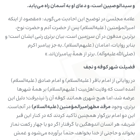
و سیدالوصیین است، و دعای او به آسمان راه می‌یابد
.
علامه مجلسی در توضیح این احادیث می‌گوید: «مقصود از اینکه
امیرالمؤمنین (علیه‌السلام) پس از حضرت آدم و حضرت نوح،
برترین مدفون در آن سرزمین است، بیان برتری رتبی ایشان است؛ و
بنابر روایات، امامان (علیهم‌السلام) ـ به جز پیامبر اکرم
(صلی‌الله‌علیه‌وآله) ـ برتر از همۀ پیامبران‌اند.»
فضیلت شهر کوفه و نجف
در روایاتی از امام باقر (علیه‌السلام) و امام صادق (علیه‌السلام)
آمده است که ولایت اهل‌بیت (علیهم‌السلام) بر همۀ شهرها
عرضه شد، اما هیچ شهری همانند کوفه آن را نپذیرفت؛ دلیل این
برتری، وجود
مرقد مطهرامیرالمؤمنین (علیه‌السلام)
در آنجاست.
این دو امام بزرگوار همچنین تأکید کردند که در کنار این قبر
شریف، هر انسان اندوهگین یا گرفتار اگر دو یا چهار رکعت نماز
بخواند و حاجتی از خدا بخواهد، حتماً برآورده می‌شود و غمش