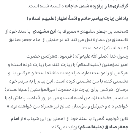
گرفتاری‌ها
و
برآورده شدن حاجات
دانسته شده است.
پاداش زیارت پیامبر خاتم و ائمۀ اطهار (علیهم‌السلام)
«محمد بن جعفر مشهدی» معروف به
ابن مشهدی
، با سند خود از
«اسحاق بن عمار» نقل می‌کند که در حدیثی از امام جعفر صادق
(علیه‌السلام) آمده است:
رسول خدا (صلی‌الله‌علیه‌وآله) فرمود: «هرکس حضرت
امیرالمؤمنین (علیه‌السلام) را زیارت کند، مرا زیارت کرده است؛ و
هرکس او را دوست بدارد، مرا دوست داشته است؛ و هرکس با او
دشمنی کند، با من دشمنی کرده است. این پیام را به مردم خود
برسان. هرکس برای زیارت نزد حضرت امیرالمؤمنین (علیه‌السلام)
بیاید، در حقیقت نزد من آمده است و من در روز قیامت پاداش او را
خواهم داد و جبرئیل و مؤمنان صالح نیز همراه من خواهند بود.»
«ابن قولویه قمی» با سند خود از «معلی بن ابی شهاب» از
امام
جعفر صادق (علیه‌السلام)
روایت می‌کند: