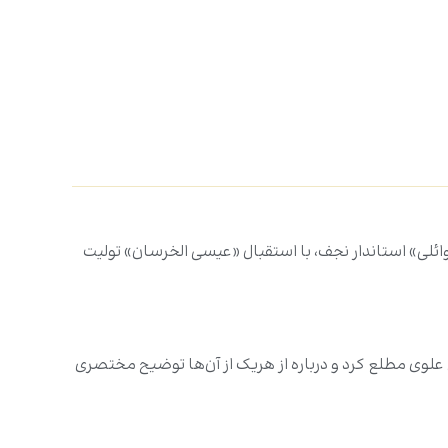
ه «سید محمدعلی بحرالعلوم» و «ماجد الوائلی» استاندار نجف، با استقبال «عیسی الخرسان» تولیت
علوی مطلع کرد و درباره از هریک از آن‌ها توضیح مختصری