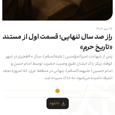
۱۵ مهر ۱۴۰۴
راز صد سال تنهایی؛ قسمت اول از مستند
«تاریخ حرم»
پس از شهادت امیرالمؤمنین (علیه‌السلام)، سال ۴۰هجری در شهر
کوفه، پیکر پاک ایشان طبق وصیت حضرت توسط امام حسن و
امام حسین (علیهماالسلام)، پنهانی در منطقه غری، که امروزه نجف
اشرف نامیده می‌شود، به خاک سپرده شد.
دانلود