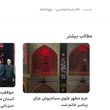
برچسب:
کلام امیرالمؤمنین
|
نهج‌البلاغه
مطالب بیشتر
موفقیت 
حرم مطهر علوی سیاه‌پوش عزای
آستان مق
پیامبر خاتم شد
میزبانی از ۱۷.۵ میلیو