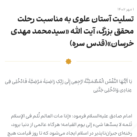
۱ مهر ۱۴۰۲
تسلیت آستان علوی به مناسبت رحلت
محقق بزرگ، آیت الله «سیدمحمد مهدی
خرسان»(قدس سره)
یَا أَیَّتُهَا النَّفْسُ الْمُطْمَئِنَّهُ ارْجِعِی إِلَى رَبِّکِ رَاضِیَهً مَرْضِیَّهً فَادْخُلِی فِی
عِبَادِی وَادْخُلِی جَنَّتِی
امام صادق علیه‌السلام فرمود: «إذا مات العالم ثُلم فی الإسلام
ثَلمه لا یسدّها شیء إلى یوم القیامه؛ هرگاه عالمی از دنیا برود،
رخنه‌ای جبران‌ناپذیر در اسلام ایجاد می‌شود که تا روز قیامت هیچ