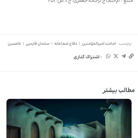
منبع : الإحتجاج ترجمۀ جعفری، ج ۱، ص: ۲۵۱
برچسب:
امامت امیرالمؤمنین
|
دفاع شجاعانه
|
سلمان فارسی
|
غاصبین
: اشتراک گذاری
مطالب بیشتر