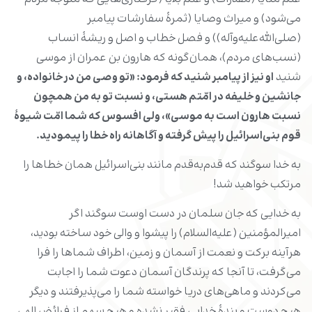
می‌شود) و میراث وصایا (ثمرۀ سفارشات پیامبر
(صلی‌الله‌علیه‌وآله)) و فصل خطاب و اصل و ریشۀ انساب
(نسب‌های مردم)، همان‌گونه که هارون بن عمران از موسی
شنید
او نیز از پیامبر شنید که فرمود: «تو وصی من در خانواده، و
جانشین و خلیفه در امّتم هستی، و نسبت تو به من همچون
نسبت هارون است به موسی»، ولی افسوس که شما امّت شیوۀ
قوم بنی‌اسرائیل را پیش گرفته و آگاهانه راه خطا را پیمودید
.
به خدا سوگند که قدم‌به‌قدم مانند بنی‌اسرائیل همان خطاها را
مرتکب خواهید شد!
به خدایی که جان سلمان در دست اوست سوگند اگر
امیرالمؤمنین (علیه‌السلام) را پیشوا و والی خود ساخته بودید،
هرآینه برکت و نعمت از آسمان و زمین، اطراف شماها را فرا
می‌گرفت، تا آنجا که پرندگان آسمان دعوت شما را اجابت
می‌کردند و ماهی‌های دریا خواسته شما را می‌پذیرفتند و دیگر
هیچ دوست و بندۀ خدایی فقیر نشده و هیچ سهم از فرائض الهی