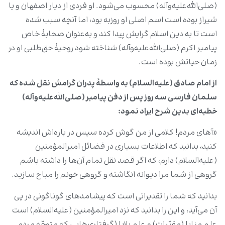
(صلی‌الله‌علیه‌وآله) محسوب می‌شود. او فردی از دیار اصفهان و یا
شیراز بوده است اسم اصلی او روزبه بود، اما آنچه سبب شده
است تا به دین اسلام گرایش پیدا کند و به‌عنوان صحابۀ خاص
پیامبر اکرم (صلی‌الله‌علیه‌وآله) شناخته شود روحیۀ حق‌طلبی او در
زمان حیاتش بوده است.
از امام صادق (علیه‌السلام) به واسطۀ پدران گرامش نقل شده که
سلمان فارسی سه روز پس از دفن پیامبر (صلی‌الله‌علیه‌وآله)
خطبه‌ای بدین شرح ایراد نمود
:
«آهای مردم! کلامی از من گوش کرده سپس در باره‌اش اندیشه
کنید، بدانید که اطلاعات بسیاری در فضائل امیرالمؤمنین
(علیه‌السلام) دارم، که اگر قصد نقل تمام آن‌ها را داشته باشم
گروهی از شما مرا دیوانه انگاشته و گروهی خونم را مباح سازید.
بدانید که شما را تقدیراتی است که پیشامدهای گوناگونی در پی
آن می‌آید، و این را بدانید که نزد امیرالمؤمنین (علیه‌السلام) است
علم منایا (مقدّرات) و علم بلایا (گرفتاری‌هایی که متوجّه مردم