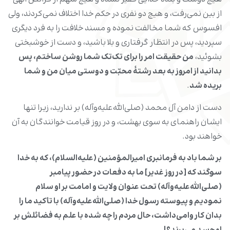
از بین نمی‌رفت، و هیچ دو نفری در حکم خدا اختلاف نمی‌کردند، ولی
افسوس که شما مخالفت نموده و مسند خلافت را به فرد دیگری
سپردید، پس در انتظار گرفتاری و بلا باشید، و دست از خوشبختی
بشوئید،
من حقیقت امر را برای تک‌تک شما روشن ساختم، پس
بدانید از امروز به بعد رشتۀ محبّت و دوستی میان من و شما
بریده شد
.
دست از دامن آل محمد (صلی‌الله‌علیه‌وآله) بر ندارید، زیرا تنها
ایشان راهنمای به سوی بهشت، و در روز قیامت خوانندگان به آن
خواهند بود.
بر شما باد به فرمانبری امیرالمؤمنین (علیه‌السلام)، که به خدا
سوگند که [در روز غدیر] ما به دفعات در حضور پیامبر
(
صلی‌الله‌علیه‌وآله)
تحت عنوان ولایت و امامت بر او سلام
نمودیم و پیوسته رسول خدا (
صلی‌الله‌علیه‌وآله)
با تأکید ما را
بدان کار وامی‌داشت، حال مردم را چه شده با علم به فضائلش بر