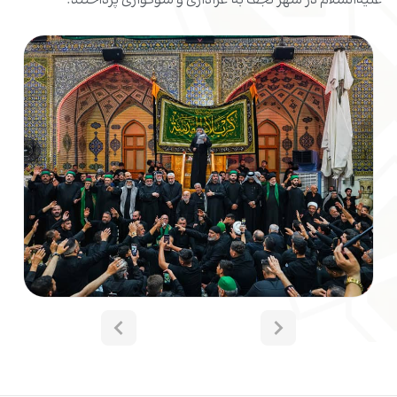
علیه‌السلام در شهر نجف به عزاداری و سوگواری پرداختند.